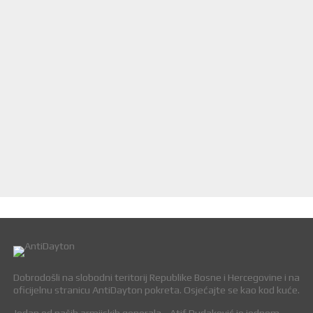
Dobrodošli na slobodni teritorij Republike Bosne i Hercegovine i na
oficijelnu stranicu AntiDayton pokreta. Osjećajte se kao kod kuće.