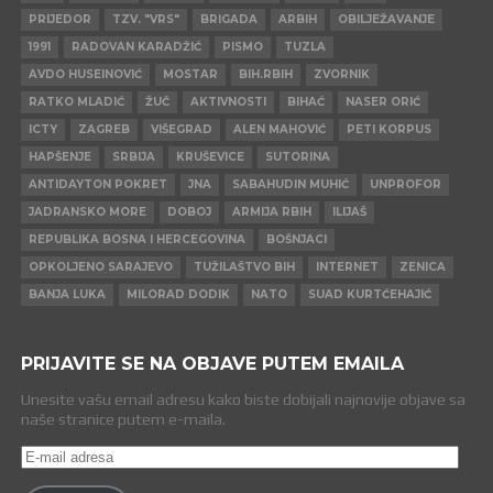
PRIJEDOR
TZV. "VRS"
BRIGADA
ARBIH
OBILJEŽAVANJE
1991
RADOVAN KARADŽIĆ
PISMO
TUZLA
AVDO HUSEINOVIĆ
MOSTAR
BIH.RBIH
ZVORNIK
RATKO MLADIĆ
ŽUČ
AKTIVNOSTI
BIHAĆ
NASER ORIĆ
ICTY
ZAGREB
VIŠEGRAD
ALEN MAHOVIĆ
PETI KORPUS
HAPŠENJE
SRBIJA
KRUŠEVICE
SUTORINA
ANTIDAYTON POKRET
JNA
SABAHUDIN MUHIĆ
UNPROFOR
JADRANSKO MORE
DOBOJ
ARMIJA RBIH
ILIJAŠ
REPUBLIKA BOSNA I HERCEGOVINA
BOŠNJACI
OPKOLJENO SARAJEVO
TUŽILAŠTVO BIH
INTERNET
ZENICA
BANJA LUKA
MILORAD DODIK
NATO
SUAD KURTĆEHAJIĆ
PRIJAVITE SE NA OBJAVE PUTEM EMAILA
Unesite vašu email adresu kako biste dobijali najnovije objave sa
naše stranice putem e-maila.
E-
mail