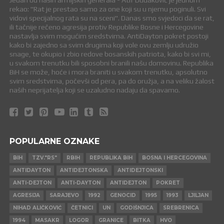
Jedan od naših armijskih generala - Atif Dudaković je jednom
rekao: "Rat je prestao samo za one koji su u njemu poginuli. Svi
vidovi specijalnog rata su na sceni". Danas smo svjedoci da se rat,
ili tačnije rečeno agresija protiv Republike Bosne i Hercegovine
nastavlja svim mogućim sredstvima. AntiDayton pokret postoji
kako bi zajedno sa svim drugima koji vole ovu zemlju udružio
snage, te okupio i zbio redove bosanskih patriota, kako bi svi mi,
u svakom trenutku bili sposobni branili našu domovinu. Republika
BiH se može, hoće i mora braniti u svakom trenutku, apsolutno
svim sredstvima, počevši od pera, pa do oružja, a na veliku žalost
naših neprijatelja koji se uzaludno nadaju da spavamo.
POPULARNE OZNAKE
BIH
TZV."RS"
RBIH
REPUBLIKA BIH
BOSNA I HERCEGOVINA
ANTIDAYTON
ANTIDEJTONSKA
ANTIDEJTONSKI
ANTI-DEJTON
ANTI-DAYTON
ANTIDEJTON
POKRET
AGRESIJA
SARAJEVO
1992
GENOCID
1995
1993
LJILJAN
NIHAD ALIČKOVIĆ
ČETNICI
UN
GODIŠNJICA
SREBRENICA
1994
MASAKR
LOGOR
GRANICE
BITKA
HVO