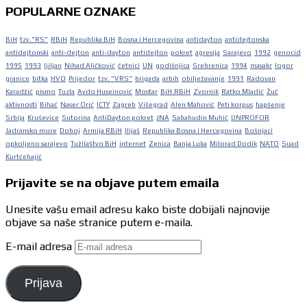
POPULARNE OZNAKE
BiH
tzv."RS"
RBiH
Republika BiH
Bosna i Hercegovina
antidayton
antidejtonska
antidejtonski
anti-dejton
anti-dayton
antidejton
pokret
agresija
Sarajevo
1992
genocid
1995
1993
ljiljan
Nihad Aličković
četnici
UN
godišnjica
Srebrenica
1994
masakr
logor
granice
bitka
HVO
Prijedor
tzv. "VRS"
brigada
arbih
obilježavanje
1991
Radovan
Karadžić
pismo
Tuzla
Avdo Huseinović
Mostar
BiH.RBiH
Zvornik
Ratko Mladić
Žuč
aktivnosti
Bihać
Naser Orić
ICTY
Zagreb
Višegrad
Alen Mahović
Peti korpus
hapšenje
Srbija
Kruševice
Sutorina
AntiDayton pokret
JNA
Sabahudin Muhić
UNPROFOR
Jadransko more
Doboj
Armija RBiH
Ilijaš
Republika Bosna i Hercegovina
Bošnjaci
opkoljeno sarajevo
Tužilaštvo BiH
internet
Zenica
Banja Luka
Milorad Dodik
NATO
Suad
Kurtćehajić
Prijavite se na objave putem emaila
Unesite vašu email adresu kako biste dobijali najnovije
objave sa naše stranice putem e-maila.
E-mail adresa
Prijava