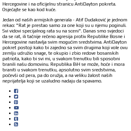
Hercegovine i na oficijelnu stranicu AntiDayton pokreta.
Osjećajte se kao kod kuće.
Jedan od naših armijskih generala - Atif Dudaković je jednom
rekao: "Rat je prestao samo za one koji su u njemu poginuli.
Svi vidovi specijalnog rata su na sceni". Danas smo svjedoci
da se rat, ili tačnije rečeno agresija protiv Republike Bosne i
Hercegovine nastavlja svim mogućim sredstvima. AntiDayton
pokret postoji kako bi zajedno sa svim drugima koji vole ovu
zemlju udružio snage, te okupio i zbio redove bosanskih
patriota, kako bi svi mi, u svakom trenutku bili sposobni
branili našu domovinu. Republika BiH se može, hoće i mora
braniti u svakom trenutku, apsolutno svim sredstvima,
počevši od pera, pa do oružja, a na veliku žalost naših
neprijatelja koji se uzaludno nadaju da spavamo.