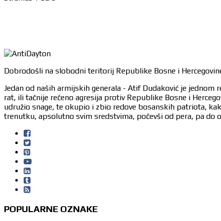
Dobrodošli na slobodni teritorij Republike Bosne i Hercegovine
Jedan od naših armijskih generala - Atif Dudaković je jednom r
rat, ili tačnije rečeno agresija protiv Republike Bosne i Herc
udružio snage, te okupio i zbio redove bosanskih patriota, ka
trenutku, apsolutno svim sredstvima, počevši od pera, pa do or
POPULARNE OZNAKE