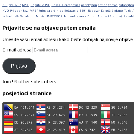
BiH
tzv."RS"
RBiH
Republika BiH
Bosna i Hercegovina
antidayton
antidejtonska
antidejton
HVO
Prijedor
tzv. "VRS"
brigada
arbih
obilježavanje
1991
Radovan Karadžić
pismo
Tuzla
pokret
JNA
Sabahudin Muhić
UNPROFOR
Jadransko more
Doboj
Armija RBiH
Ilijaš
Republi
Prijavite se na objave putem emaila
Unesite vašu email adresu kako biste dobijali najnovije objave
E-mail adresa
Prijava
Join 99 other subscribers
posjetioci stranice