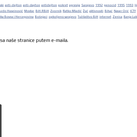
ski
anti-dejton
anti-dayton
antidejton
pokret
agresija
Sarajevo
1992
genocid
1995
1993
lj
Avdo Huseinović
Mostar
BiH.RBiH
Zvornik
Ratko Mladić
Žuč
aktivnosti
Bihać
Naser Orić
ICTY
ka Bosna i Hercegovina
Bošnjaci
opkoljeno sarajevo
Tužilaštvo BiH
internet
Zenica
Banja Lu
 sa naše stranice putem e-maila.