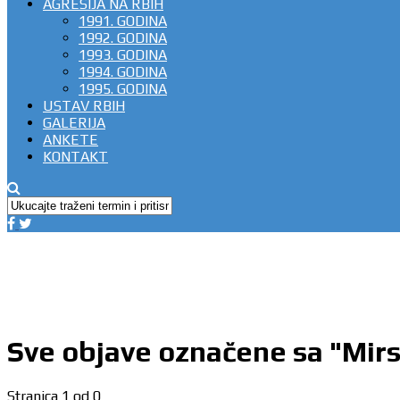
AGRESIJA NA RBIH
1991. GODINA
1992. GODINA
1993. GODINA
1994. GODINA
1995. GODINA
USTAV RBIH
GALERIJA
ANKETE
KONTAKT
Sve objave označene sa "Mirs
Stranica 1 od 0