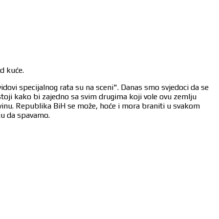
od kuće.
vidovi specijalnog rata su na sceni". Danas smo svjedoci da se
stoji kako bi zajedno sa svim drugima koji vole ovu zemlju
ovinu. Republika BiH se može, hoće i mora braniti u svakom
aju da spavamo.