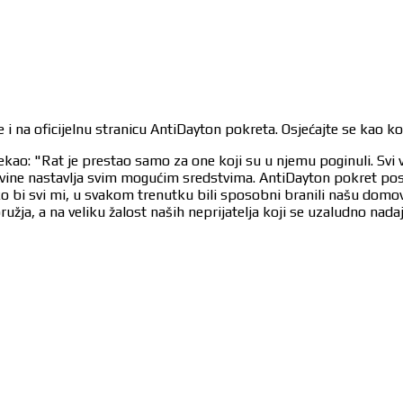
 i na oficijelnu stranicu AntiDayton pokreta. Osjećajte se kao k
ekao: "Rat je prestao samo za one koji su u njemu poginuli. Svi 
egovine nastavlja svim mogućim sredstvima. AntiDayton pokret po
ko bi svi mi, u svakom trenutku bili sposobni branili našu dom
užja, a na veliku žalost naših neprijatelja koji se uzaludno nad