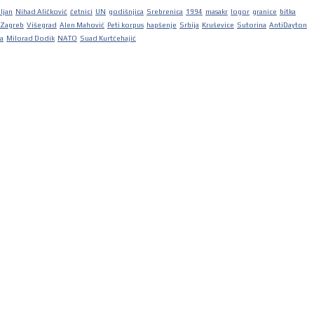
iljan
Nihad Aličković
četnici
UN
godišnjica
Srebrenica
1994
masakr
logor
granice
bitka
Zagreb
Višegrad
Alen Mahović
Peti korpus
hapšenje
Srbija
Kruševice
Sutorina
AntiDayton
ka
Milorad Dodik
NATO
Suad Kurtćehajić