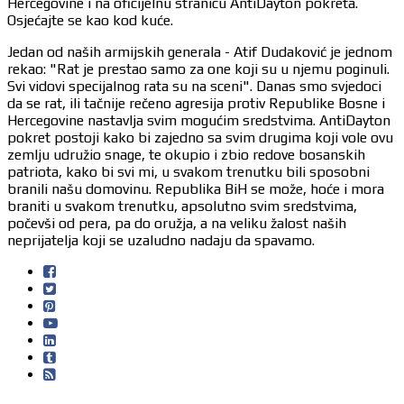
Hercegovine i na oficijelnu stranicu AntiDayton pokreta.
Osjećajte se kao kod kuće.
Jedan od naših armijskih generala - Atif Dudaković je jednom
rekao: "Rat je prestao samo za one koji su u njemu poginuli.
Svi vidovi specijalnog rata su na sceni". Danas smo svjedoci
da se rat, ili tačnije rečeno agresija protiv Republike Bosne i
Hercegovine nastavlja svim mogućim sredstvima. AntiDayton
pokret postoji kako bi zajedno sa svim drugima koji vole ovu
zemlju udružio snage, te okupio i zbio redove bosanskih
patriota, kako bi svi mi, u svakom trenutku bili sposobni
branili našu domovinu. Republika BiH se može, hoće i mora
braniti u svakom trenutku, apsolutno svim sredstvima,
počevši od pera, pa do oružja, a na veliku žalost naših
neprijatelja koji se uzaludno nadaju da spavamo.