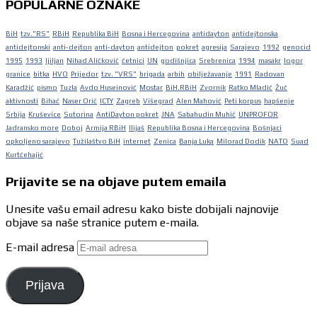
POPULARNE OZNAKE
BiH
tzv."RS"
RBiH
Republika BiH
Bosna i Hercegovina
antidayton
antidejtonska
antidejtonski
anti-dejton
anti-dayton
antidejton
pokret
agresija
Sarajevo
1992
genocid
1995
1993
ljiljan
Nihad Aličković
četnici
UN
godišnjica
Srebrenica
1994
masakr
logor
granice
bitka
HVO
Prijedor
tzv. "VRS"
brigada
arbih
obilježavanje
1991
Radovan
Karadžić
pismo
Tuzla
Avdo Huseinović
Mostar
BiH.RBiH
Zvornik
Ratko Mladić
Žuč
aktivnosti
Bihać
Naser Orić
ICTY
Zagreb
Višegrad
Alen Mahović
Peti korpus
hapšenje
Srbija
Kruševice
Sutorina
AntiDayton pokret
JNA
Sabahudin Muhić
UNPROFOR
Jadransko more
Doboj
Armija RBiH
Ilijaš
Republika Bosna i Hercegovina
Bošnjaci
opkoljeno sarajevo
Tužilaštvo BiH
internet
Zenica
Banja Luka
Milorad Dodik
NATO
Suad
Kurtćehajić
Prijavite se na objave putem emaila
Unesite vašu email adresu kako biste dobijali najnovije
objave sa naše stranice putem e-maila.
E-mail adresa
Prijava