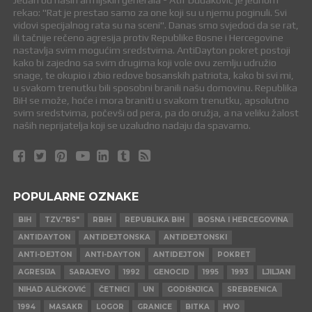
Jedan od naših armijskih generala - Atif Dudaković je jednom
rekao: "Rat je prestao samo za one koji su u njemu poginuli. Svi
vidovi specijalnog rata su na sceni". Danas smo svjedoci da se rat,
ili tačnije rečeno agresija protiv Republike Bosne i Hercegovine
nastavlja svim mogućim sredstvima. AntiDayton pokret postoji
kako bi zajedno sa svim drugima koji vole ovu zemlju udružio
snage, te okupio i zbio redove bosanskih patriota, kako bi svi mi,
u svakom trenutku bili sposobni branili našu domovinu. Republika
BiH se može, hoće i mora braniti u svakom trenutku, apsolutno
svim sredstvima, počevši od pera, pa do oružja, a na veliku žalost
naših neprijatelja koji se uzaludno nadaju da spavamo.
POPULARNE OZNAKE
BIH
TZV."RS"
RBIH
REPUBLIKA BIH
BOSNA I HERCEGOVINA
ANTIDAYTON
ANTIDEJTONSKA
ANTIDEJTONSKI
ANTI-DEJTON
ANTI-DAYTON
ANTIDEJTON
POKRET
AGRESIJA
SARAJEVO
1992
GENOCID
1995
1993
LJILJAN
NIHAD ALIČKOVIĆ
ČETNICI
UN
GODIŠNJICA
SREBRENICA
1994
MASAKR
LOGOR
GRANICE
BITKA
HVO