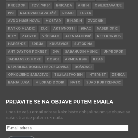
PRIJEDOR
TZV. "VRS"
BRIGADA
ARBIH
OBILJEŽAVANJE
1991
RADOVAN KARADŽIĆ
PISMO
TUZLA
AVDO HUSEINOVIĆ
MOSTAR
BIH.RBIH
ZVORNIK
RATKO MLADIĆ
ŽUČ
AKTIVNOSTI
BIHAĆ
NASER ORIĆ
ICTY
ZAGREB
VIŠEGRAD
ALEN MAHOVIĆ
PETI KORPUS
HAPŠENJE
SRBIJA
KRUŠEVICE
SUTORINA
ANTIDAYTON POKRET
JNA
SABAHUDIN MUHIĆ
UNPROFOR
JADRANSKO MORE
DOBOJ
ARMIJA RBIH
ILIJAŠ
REPUBLIKA BOSNA I HERCEGOVINA
BOŠNJACI
OPKOLJENO SARAJEVO
TUŽILAŠTVO BIH
INTERNET
ZENICA
BANJA LUKA
MILORAD DODIK
NATO
SUAD KURTĆEHAJIĆ
PRIJAVITE SE NA OBJAVE PUTEM EMAILA
Unesite vašu email adresu kako biste dobijali najnovije objave sa
naše stranice putem e-maila.
E-
mail