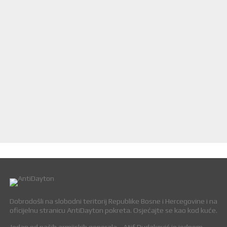
Dobrodošli na slobodni teritorij Republike Bosne i Hercegovine i na
oficijelnu stranicu AntiDayton pokreta. Osjećajte se kao kod kuće.