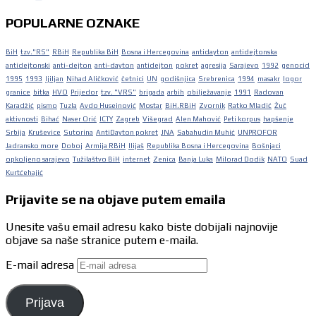
POPULARNE OZNAKE
BiH
tzv."RS"
RBiH
Republika BiH
Bosna i Hercegovina
antidayton
antidejtonska
antidejtonski
anti-dejton
anti-dayton
antidejton
pokret
agresija
Sarajevo
1992
genocid
1995
1993
ljiljan
Nihad Aličković
četnici
UN
godišnjica
Srebrenica
1994
masakr
logor
granice
bitka
HVO
Prijedor
tzv. "VRS"
brigada
arbih
obilježavanje
1991
Radovan
Karadžić
pismo
Tuzla
Avdo Huseinović
Mostar
BiH.RBiH
Zvornik
Ratko Mladić
Žuč
aktivnosti
Bihać
Naser Orić
ICTY
Zagreb
Višegrad
Alen Mahović
Peti korpus
hapšenje
Srbija
Kruševice
Sutorina
AntiDayton pokret
JNA
Sabahudin Muhić
UNPROFOR
Jadransko more
Doboj
Armija RBiH
Ilijaš
Republika Bosna i Hercegovina
Bošnjaci
opkoljeno sarajevo
Tužilaštvo BiH
internet
Zenica
Banja Luka
Milorad Dodik
NATO
Suad
Kurtćehajić
Prijavite se na objave putem emaila
Unesite vašu email adresu kako biste dobijali najnovije
objave sa naše stranice putem e-maila.
E-mail adresa
Prijava