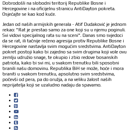
Dobrodošli na slobodni teritorij Republike Bosne i
Hercegovine i na oficijelnu stranicu AntiDayton pokreta.
Osjećajte se kao kod kuće.
Jedan od naših armijskih generala - Atif Dudaković je jednom
rekao: "Rat je prestao samo za one koji su u njemu poginuli.
Svi vidovi specijalnog rata su na sceni". Danas smo svjedoci
da se rat, ili tačnije rečeno agresija protiv Republike Bosne i
Hercegovine nastavlja svim mogućim sredstvima. AntiDayton
pokret postoji kako bi zajedno sa svim drugima koji vole ovu
zemlju udružio snage, te okupio i zbio redove bosanskih
patriota, kako bi svi mi, u svakom trenutku bili sposobni
branili našu domovinu. Republika BiH se može, hoće i mora
braniti u svakom trenutku, apsolutno svim sredstvima,
počevši od pera, pa do oružja, a na veliku žalost naših
neprijatelja koji se uzaludno nadaju da spavamo.