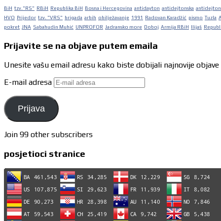
BiH
tzv."RS"
RBiH
Republika BiH
Bosna i Hercegovina
antidayton
antidejtonska
antidejton
HVO
Prijedor
tzv. "VRS"
brigada
arbih
obilježavanje
1991
Radovan Karadžić
pismo
Tuzla
pokret
JNA
Sabahudin Muhić
UNPROFOR
Jadransko more
Doboj
Armija RBiH
Ilijaš
Republi
Prijavite se na objave putem emaila
Unesite vašu email adresu kako biste dobijali najnovije objave
E-mail adresa
Prijava
Join 99 other subscribers
posjetioci stranice