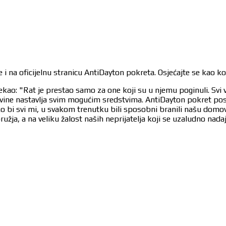
 i na oficijelnu stranicu AntiDayton pokreta. Osjećajte se kao k
ekao: "Rat je prestao samo za one koji su u njemu poginuli. Svi 
egovine nastavlja svim mogućim sredstvima. AntiDayton pokret po
ko bi svi mi, u svakom trenutku bili sposobni branili našu dom
užja, a na veliku žalost naših neprijatelja koji se uzaludno nad