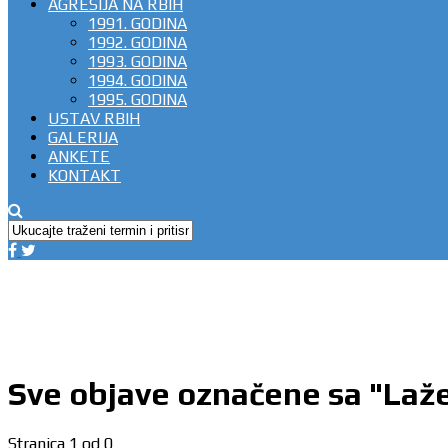
AGRESIJA NA RBIH
1991. GODINA
1992. GODINA
1993. GODINA
1994. GODINA
1995. GODINA
USTAV RBIH
GALERIJA
ANKETE
KONTAKT
Sve objave označene sa "Laž
Stranica 1 od 0