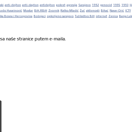
ski
anti-dejton
anti-dayton
antidejton
pokret
agresija
Sarajevo
1992
genocid
1995
1993
lj
Avdo Huseinović
Mostar
BiH.RBiH
Zvornik
Ratko Mladić
Žuč
aktivnosti
Bihać
Naser Orić
ICTY
ka Bosna i Hercegovina
Bošnjaci
opkoljeno sarajevo
Tužilaštvo BiH
internet
Zenica
Banja Lu
 sa naše stranice putem e-maila.