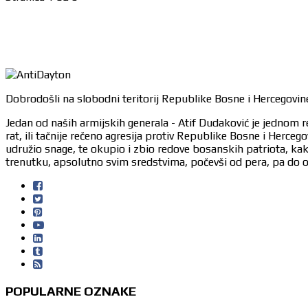
Dobrodošli na slobodni teritorij Republike Bosne i Hercegovine
Jedan od naših armijskih generala - Atif Dudaković je jednom r
rat, ili tačnije rečeno agresija protiv Republike Bosne i Herc
udružio snage, te okupio i zbio redove bosanskih patriota, ka
trenutku, apsolutno svim sredstvima, počevši od pera, pa do or
POPULARNE OZNAKE