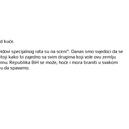
od kuće.
vidovi specijalnog rata su na sceni". Danas smo svjedoci da se
stoji kako bi zajedno sa svim drugima koji vole ovu zemlju
ovinu. Republika BiH se može, hoće i mora braniti u svakom
aju da spavamo.