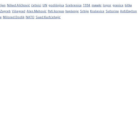
iljan
Nihad Aličković
četnici
UN
godišnjica
Srebrenica
1994
masakr
logor
granice
bitka
Zagreb
Višegrad
Alen Mahović
Peti korpus
hapšenje
Srbija
Kruševice
Sutorina
AntiDayton
ka
Milorad Dodik
NATO
Suad Kurtćehajić