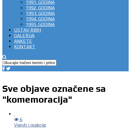
1991. GODINA
1992. GODINA
1993. GODINA
1994. GODINA
1995. GODINA
USTAV RBIH
GALERIJA
ANKETE
KONTAKT
Sve objave označene sa
"komemoracija"
6
Vijesti i reakcije