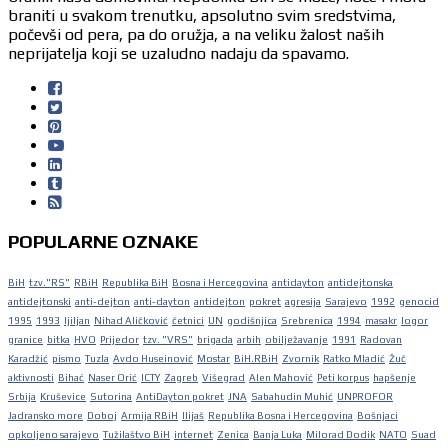
braniti u svakom trenutku, apsolutno svim sredstvima,
počevši od pera, pa do oružja, a na veliku žalost naših
neprijatelja koji se uzaludno nadaju da spavamo.
POPULARNE OZNAKE
BiH
tzv."RS"
RBiH
Republika BiH
Bosna i Hercegovina
antidayton
antidejtonska
antidejtonski
anti-dejton
anti-dayton
antidejton
pokret
agresija
Sarajevo
1992
genocid
1995
1993
ljiljan
Nihad Aličković
četnici
UN
godišnjica
Srebrenica
1994
masakr
logor
granice
bitka
HVO
Prijedor
tzv. "VRS"
brigada
arbih
obilježavanje
1991
Radovan
Karadžić
pismo
Tuzla
Avdo Huseinović
Mostar
BiH.RBiH
Zvornik
Ratko Mladić
Žuč
aktivnosti
Bihać
Naser Orić
ICTY
Zagreb
Višegrad
Alen Mahović
Peti korpus
hapšenje
Srbija
Kruševice
Sutorina
AntiDayton pokret
JNA
Sabahudin Muhić
UNPROFOR
Jadransko more
Doboj
Armija RBiH
Ilijaš
Republika Bosna i Hercegovina
Bošnjaci
opkoljeno sarajevo
Tužilaštvo BiH
internet
Zenica
Banja Luka
Milorad Dodik
NATO
Suad