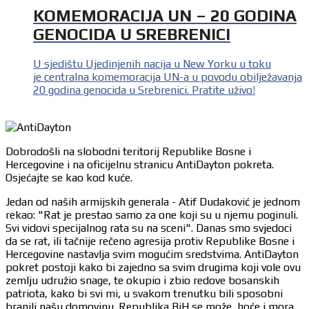
KOMEMORACIJA UN – 20 GODINA
GENOCIDA U SREBRENICI
U sjedištu Ujedinjenih nacija u New Yorku u toku
je centralna komemoracija UN-a u povodu obilježavanja
20 godina genocida u Srebrenici. Pratite uživo!
Dobrodošli na slobodni teritorij Republike Bosne i
Hercegovine i na oficijelnu stranicu AntiDayton pokreta.
Osjećajte se kao kod kuće.
Jedan od naših armijskih generala - Atif Dudaković je jednom
rekao: "Rat je prestao samo za one koji su u njemu poginuli.
Svi vidovi specijalnog rata su na sceni". Danas smo svjedoci
da se rat, ili tačnije rečeno agresija protiv Republike Bosne i
Hercegovine nastavlja svim mogućim sredstvima. AntiDayton
pokret postoji kako bi zajedno sa svim drugima koji vole ovu
zemlju udružio snage, te okupio i zbio redove bosanskih
patriota, kako bi svi mi, u svakom trenutku bili sposobni
branili našu domovinu. Republika BiH se može, hoće i mora