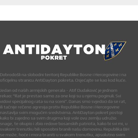
Dobrodošli na slobodni teritorij Republike Bosne i Hercegovine i na
oficijelnu stranicu AntiDayton pokreta. Osjećajte se kao kod kuće.
Jedan od naših armijskih generala - Atif Dudaković je jednom
rekao: "Rat je prestao samo za one koji su u njemu poginuli. Svi
vidovi specijalnog rata su na sceni". Danas smo svjedoci da se rat,
ili tačnije rečeno agresija protiv Republike Bosne i Hercegovine
nastavlja svim mogućim sredstvima. AntiDayton pokret postoji
kako bi zajedno sa svim drugima koji vole ovu zemlju udružio
snage, te okupio i zbio redove bosanskih patriota, kako bi svi mi, u
svakom trenutku bili sposobni branili našu domovinu. Republika BiH
se može, hoće i mora braniti u svakom trenutku, apsolutno svim