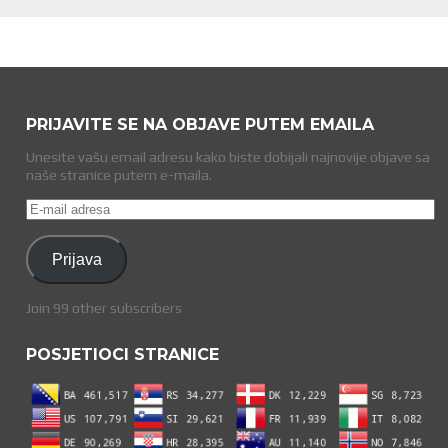
PRIJAVITE SE NA OBJAVE PUTEM EMAILA
Unesite vašu email adresu kako biste dobijali najnovije objave sa
naše stranice putem e-maila.
E-
mail
adresa
Prijava
Join 99 other subscribers
POSJETIOCI STRANICE