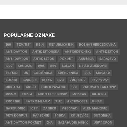
POPULARNE OZNAKE
BIH
TZV."RS"
RBIH
REPUBLIKA BIH
BOSNA I HERCEGOVINA
ANTIDAYTON
ANTIDEJTONSKA
ANTIDEJTONSKI
ANTI-DEJTON
ANTI-DAYTON
ANTIDEJTON
POKRET
AGRESIJA
SARAJEVO
1992
GENOCID
1995
1993
LJILJAN
NIHAD ALIČKOVIĆ
ČETNICI
UN
GODIŠNJICA
SREBRENICA
1994
MASAKR
LOGOR
GRANICE
BITKA
HVO
PRIJEDOR
TZV. "VRS"
BRIGADA
ARBIH
OBILJEŽAVANJE
1991
RADOVAN KARADŽIĆ
PISMO
TUZLA
AVDO HUSEINOVIĆ
MOSTAR
BIH.RBIH
ZVORNIK
RATKO MLADIĆ
ŽUČ
AKTIVNOSTI
BIHAĆ
NASER ORIĆ
ICTY
ZAGREB
VIŠEGRAD
ALEN MAHOVIĆ
PETI KORPUS
HAPŠENJE
SRBIJA
KRUŠEVICE
SUTORINA
ANTIDAYTON POKRET
JNA
SABAHUDIN MUHIĆ
UNPROFOR