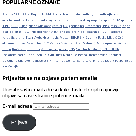
POPULARNE OZNAKE
BiH
tzv."RS"
RBiH
Republika BiH
Bosna i Hercegovina
antidayton
antidejtonska
antidejtonski
anti-dejton
anti-dayton
antidejton
pokret
agresija
Sarajevo
1992
genocid
1995
1993
ljiljan
Nihad Aličković
četnici
UN
godišnjica
Srebrenica
1994
masakr
logor
granice
bitka
HVO
Prijedor
tzv. "VRS"
brigada
arbih
obilježavanje
1991
Radovan
Karadžić
pismo
Tuzla
Avdo Huseinović
Mostar
BiH.RBiH
Zvornik
Ratko Mladić
Žuč
aktivnosti
Bihać
Naser Orić
ICTY
Zagreb
Višegrad
Alen Mahović
Peti korpus
hapšenje
Srbija
Kruševice
Sutorina
AntiDayton pokret
JNA
Sabahudin Muhić
UNPROFOR
Jadransko more
Doboj
Armija RBiH
Ilijaš
Republika Bosna i Hercegovina
Bošnjaci
opkoljeno sarajevo
Tužilaštvo BiH
internet
Zenica
Banja Luka
Milorad Dodik
NATO
Suad
Kurtćehajić
Prijavite se na objave putem emaila
Unesite vašu email adresu kako biste dobijali najnovije
objave sa naše stranice putem e-maila.
E-mail adresa
Prijava