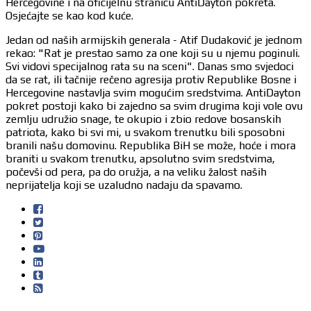
Hercegovine i na oficijelnu stranicu AntiDayton pokreta.
Osjećajte se kao kod kuće.
Jedan od naših armijskih generala - Atif Dudaković je jednom
rekao: "Rat je prestao samo za one koji su u njemu poginuli.
Svi vidovi specijalnog rata su na sceni". Danas smo svjedoci
da se rat, ili tačnije rečeno agresija protiv Republike Bosne i
Hercegovine nastavlja svim mogućim sredstvima. AntiDayton
pokret postoji kako bi zajedno sa svim drugima koji vole ovu
zemlju udružio snage, te okupio i zbio redove bosanskih
patriota, kako bi svi mi, u svakom trenutku bili sposobni
branili našu domovinu. Republika BiH se može, hoće i mora
braniti u svakom trenutku, apsolutno svim sredstvima,
počevši od pera, pa do oružja, a na veliku žalost naših
neprijatelja koji se uzaludno nadaju da spavamo.