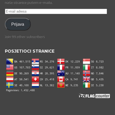
naše stranice putem e-maila.
E-
mail
adresa
Prijava
Join 99 other subscribers
POSJETIOCI STRANICE