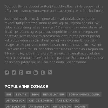
Dobrodošli na slobodni teritorij Republike Bosne i Hercegovine i na
oficijelnu stranicu AntiDayton pokreta. Osjećajte se kao kod kuće.
Jedan od naših armijskih generala - Atif Dudaković je jednom
rekao: "Rat je prestao samo za one koji su u njemu poginuli. Svi
vidovi specijalnog rata su na sceni". Danas smo svjedoci da se rat,
ili tačnije rečeno agresija protiv Republike Bosne i Hercegovine
nastavlja svim mogućim sredstvima. AntiDayton pokret postoji
kako bi zajedno sa svim drugima koji vole ovu zemlju udružio
snage, te okupio i zbio redove bosanskih patriota, kako bi svi mi,
u svakom trenutku bili sposobni branili našu domovinu. Republika
BiH se može, hoće i mora braniti u svakom trenutku, apsolutno
svim sredstvima, počevši od pera, pa do oružja, a na veliku žalost
naših neprijatelja koji se uzaludno nadaju da spavamo.
POPULARNE OZNAKE
BIH
TZV."RS"
RBIH
REPUBLIKA BIH
BOSNA I HERCEGOVINA
ANTIDAYTON
ANTIDEJTONSKA
ANTIDEJTONSKI
ANTI-DEJTON
ANTI-DAYTON
ANTIDEJTON
POKRET