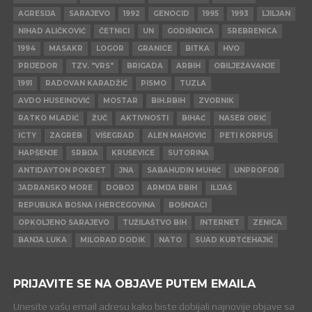
AGRESIJA
SARAJEVO
1992
GENOCID
1995
1993
LJILJAN
NIHAD ALIČKOVIĆ
ČETNICI
UN
GODIŠNJICA
SREBRENICA
1994
MASAKR
LOGOR
GRANICE
BITKA
HVO
PRIJEDOR
TZV. "VRS"
BRIGADA
ARBIH
OBILJEŽAVANJE
1991
RADOVAN KARADŽIĆ
PISMO
TUZLA
AVDO HUSEINOVIĆ
MOSTAR
BIH.RBIH
ZVORNIK
RATKO MLADIĆ
ŽUČ
AKTIVNOSTI
BIHAĆ
NASER ORIĆ
ICTY
ZAGREB
VIŠEGRAD
ALEN MAHOVIĆ
PETI KORPUS
HAPŠENJE
SRBIJA
KRUŠEVICE
SUTORINA
ANTIDAYTON POKRET
JNA
SABAHUDIN MUHIĆ
UNPROFOR
JADRANSKO MORE
DOBOJ
ARMIJA RBIH
ILIJAŠ
REPUBLIKA BOSNA I HERCEGOVINA
BOŠNJACI
OPKOLJENO SARAJEVO
TUŽILAŠTVO BIH
INTERNET
ZENICA
BANJA LUKA
MILORAD DODIK
NATO
SUAD KURTĆEHAJIĆ
PRIJAVITE SE NA OBJAVE PUTEM EMAILA
Unesite vašu email adresu kako biste dobijali najnovije objave sa