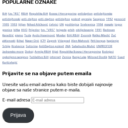
POPULARNE OZNAKE
BiH
tzv."RS"
RBiH
Republika BiH
Bosna i Hercegovina
antidayton
antidejtonska
antidejtonski
anti-dejton
anti-dayton
antidejton
pokret
agresija
Sarajevo
1992
genocid
1995
1993
ljiljan
Nihad Aličković
četnici
UN
godišnjica
Srebrenica
1994
masakr
logor
granice
bitka
HVO
Prijedor
tzv. "VRS"
brigada
arbih
obilježavanje
1991
Radovan
Karadžić
pismo
Tuzla
Avdo Huseinović
Mostar
BiH.RBiH
Zvornik
Ratko Mladić
Žuč
aktivnosti
Bihać
Naser Orić
ICTY
Zagreb
Višegrad
Alen Mahović
Peti korpus
hapšenje
Srbija
Kruševice
Sutorina
AntiDayton pokret
JNA
Sabahudin Muhić
UNPROFOR
Jadransko more
Doboj
Armija RBiH
Ilijaš
Republika Bosna i Hercegovina
Bošnjaci
opkoljeno sarajevo
Tužilaštvo BiH
internet
Zenica
Banja Luka
Milorad Dodik
NATO
Suad
Kurtćehajić
Prijavite se na objave putem emaila
Unesite vašu email adresu kako biste dobijali najnovije
objave sa naše stranice putem e-maila.
E-mail adresa
Prijava