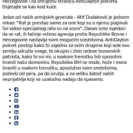
Hercegovine i na oficijelnu stranicu AntiDayton pokreta.
Osjećajte se kao kod kuće.
Jedan od naših armijskih generala - Atif Dudaković je jednom
rekao: "Rat je prestao samo za one koji su u njemu poginuli.
Svi vidovi specijalnog rata su na sceni". Danas smo svjedoci
da se rat, ili tačnije rečeno agresija protiv Republike Bosne i
Hercegovine nastavlja svim mogućim sredstvima. AntiDayton
pokret postoji kako bi zajedno sa svim drugima koji vole ovu
zemlju udružio snage, te okupio i zbio redove bosanskih
patriota, kako bi svi mi, u svakom trenutku bili sposobni
branili našu domovinu. Republika BiH se može, hoće i mora
braniti u svakom trenutku, apsolutno svim sredstvima,
počevši od pera, pa do oružja, a na veliku žalost naših
neprijatelja koji se uzaludno nadaju da spavamo.