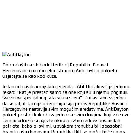
Dobrodošli na slobodni teritorij Republike Bosne i
Hercegovine i na oficijelnu stranicu AntiDayton pokreta.
Osjećajte se kao kod kuće.
Jedan od naših armijskih generala - Atif Dudaković je jednom
rekao: "Rat je prestao samo za one koji su u njemu poginuli.
Svi vidovi specijalnog rata su na sceni". Danas smo svjedoci
da se rat, ili tačnije rečeno agresija protiv Republike Bosne i
Hercegovine nastavlja svim mogućim sredstvima. AntiDayton
pokret postoji kako bi zajedno sa svim drugima koji vole ovu
zemlju udružio snage, te okupio i zbio redove bosanskih
patriota, kako bi svi mi, u svakom trenutku bili sposobni
branili našu domovinu. Republika BiH se može, hoće i mora