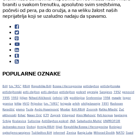
braniti u svakom trenutku, apsolutno svim sredstvima,
počevši od pera, pa do oružja, a na veliku žalost naših
neprijatelja koji se uzaludno nadaju da spavamo.
POPULARNE OZNAKE
BiH
tzv."RS"
RBiH
Republika BiH
Bosna i Hercegovina
antidayton
antidejtonska
antidejtonski
anti-dejton
anti-dayton
antidejton
pokret
agresija
Sarajevo
1992
genocid
1995
1993
ljiljan
Nihad Aličković
četnici
UN
godišnjica
Srebrenica
1994
masakr
logor
granice
bitka
HVO
Prijedor
tzv. "VRS"
brigada
arbih
obilježavanje
1991
Radovan
Karadžić
pismo
Tuzla
Avdo Huseinović
Mostar
BiH.RBiH
Zvornik
Ratko Mladić
Žuč
aktivnosti
Bihać
Naser Orić
ICTY
Zagreb
Višegrad
Alen Mahović
Peti korpus
hapšenje
Srbija
Kruševice
Sutorina
AntiDayton pokret
JNA
Sabahudin Muhić
UNPROFOR
Jadransko more
Doboj
Armija RBiH
Ilijaš
Republika Bosna i Hercegovina
Bošnjaci
opkoljeno sarajevo
Tužilaštvo BiH
internet
Zenica
Banja Luka
Milorad Dodik
NATO
Suad