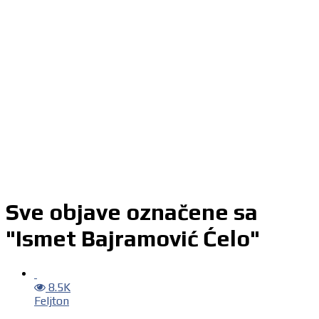
Sve objave označene sa
"Ismet Bajramović Ćelo"
8.5K
Feljton