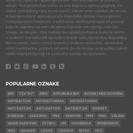
Jedan od naših armijskih generala - Atif Dudaković je jednom
rekao: "Rat je prestao samo za one koji su u njemu poginuli. Svi
vidovi specijalnog rata su na sceni". Danas smo svjedoci da se rat,
ili tačnije rečeno agresija protiv Republike Bosne i Hercegovine
nastavlja svim mogućim sredstvima. AntiDayton pokret postoji
kako bi zajedno sa svim drugima koji vole ovu zemlju udružio
snage, te okupio i zbio redove bosanskih patriota, kako bi svi mi,
u svakom trenutku bili sposobni branili našu domovinu. Republika
BiH se može, hoće i mora braniti u svakom trenutku, apsolutno
svim sredstvima, počevši od pera, pa do oružja, a na veliku žalost
naših neprijatelja koji se uzaludno nadaju da spavamo.
POPULARNE OZNAKE
BIH
TZV."RS"
RBIH
REPUBLIKA BIH
BOSNA I HERCEGOVINA
ANTIDAYTON
ANTIDEJTONSKA
ANTIDEJTONSKI
ANTI-DEJTON
ANTI-DAYTON
ANTIDEJTON
POKRET
AGRESIJA
SARAJEVO
1992
GENOCID
1995
1993
LJILJAN
NIHAD ALIČKOVIĆ
ČETNICI
UN
GODIŠNJICA
SREBRENICA
1994
MASAKR
LOGOR
GRANICE
BITKA
HVO