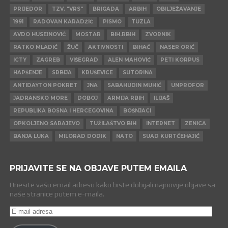
PRIJEDOR
TZV. "VRS"
BRIGADA
ARBIH
OBILJEŽAVANJE
1991
RADOVAN KARADŽIĆ
PISMO
TUZLA
AVDO HUSEINOVIĆ
MOSTAR
BIH.RBIH
ZVORNIK
RATKO MLADIĆ
ŽUČ
AKTIVNOSTI
BIHAĆ
NASER ORIĆ
ICTY
ZAGREB
VIŠEGRAD
ALEN MAHOVIĆ
PETI KORPUS
HAPŠENJE
SRBIJA
KRUŠEVICE
SUTORINA
ANTIDAYTON POKRET
JNA
SABAHUDIN MUHIĆ
UNPROFOR
JADRANSKO MORE
DOBOJ
ARMIJA RBIH
ILIJAŠ
REPUBLIKA BOSNA I HERCEGOVINA
BOŠNJACI
OPKOLJENO SARAJEVO
TUŽILAŠTVO BIH
INTERNET
ZENICA
BANJA LUKA
MILORAD DODIK
NATO
SUAD KURTĆEHAJIĆ
PRIJAVITE SE NA OBJAVE PUTEM EMAILA
Unesite vašu email adresu kako biste dobijali najnovije objave sa
naše stranice putem e-maila.
E-
mail