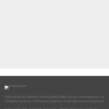
Dobrodošli na slobodni teritorij Republike Bosne i Hercegovine i na
oficijelnu stranicu AntiDayton pokreta. Osjećajte se kao kod kuće.