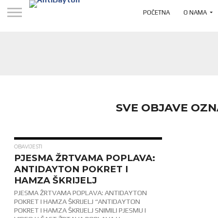
POČETNA
O NAMA
SVE OBJAVE OZN
706
OBAVIJESTI
PJESMA ŽRTVAMA POPLAVA:
ANTIDAYTON POKRET I
HAMZA ŠKRIJELJ
PJESMA ŽRTVAMA POPLAVA: ANTIDAYTON
POKRET I HAMZA ŠKRIJELJ “ANTIDAYTON
POKRET I HAMZA ŠKRIJELJ SNIMILI PJESMU I