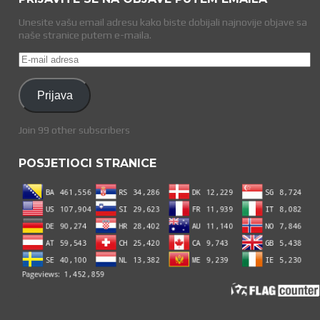
Unesite vašu email adresu kako biste dobijali najnovije objave sa
naše stranice putem e-maila.
E-
mail
adresa
Prijava
Join 99 other subscribers
POSJETIOCI STRANICE