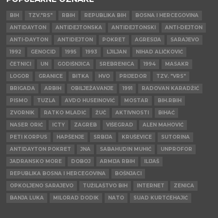
BIH
TZV."RS"
RBIH
REPUBLIKA BIH
BOSNA I HERCEGOVINA
ANTIDAYTON
ANTIDEJTONSKA
ANTIDEJTONSKI
ANTI-DEJTON
ANTI-DAYTON
ANTIDEJTON
POKRET
AGRESIJA
SARAJEVO
1992
GENOCID
1995
1993
LJILJAN
NIHAD ALIČKOVIĆ
ČETNICI
UN
GODIŠNJICA
SREBRENICA
1994
MASAKR
LOGOR
GRANICE
BITKA
HVO
PRIJEDOR
TZV. "VRS"
BRIGADA
ARBIH
OBILJEŽAVANJE
1991
RADOVAN KARADŽIĆ
PISMO
TUZLA
AVDO HUSEINOVIĆ
MOSTAR
BIH.RBIH
ZVORNIK
RATKO MLADIĆ
ŽUČ
AKTIVNOSTI
BIHAĆ
NASER ORIĆ
ICTY
ZAGREB
VIŠEGRAD
ALEN MAHOVIĆ
PETI KORPUS
HAPŠENJE
SRBIJA
KRUŠEVICE
SUTORINA
ANTIDAYTON POKRET
JNA
SABAHUDIN MUHIĆ
UNPROFOR
JADRANSKO MORE
DOBOJ
ARMIJA RBIH
ILIJAŠ
REPUBLIKA BOSNA I HERCEGOVINA
BOŠNJACI
OPKOLJENO SARAJEVO
TUŽILAŠTVO BIH
INTERNET
ZENICA
BANJA LUKA
MILORAD DODIK
NATO
SUAD KURTĆEHAJIĆ