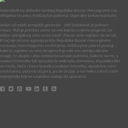
Dobrodošli na slobodni teritorij Republike Bosne i Hercegovine i na
oficijelnu stranicu AntiDayton pokreta. Osjećajte se kao kod kuće.
Jedan od naših armijskih generala - Atif Dudaković je jednom
rekao: "Rat je prestao samo za one koji su u njemu poginuli. Svi
vidovi specijalnog rata su na sceni". Danas smo svjedoci da se rat,
ili tačnije rečeno agresija protiv Republike Bosne i Hercegovine
nastavlja svim mogućim sredstvima. AntiDayton pokret postoji
kako bi zajedno sa svim drugima koji vole ovu zemlju udružio
snage, te okupio i zbio redove bosanskih patriota, kako bi svi mi, u
svakom trenutku bili sposobni branili našu domovinu. Republika BiH
se može, hoće i mora braniti u svakom trenutku, apsolutno svim
sredstvima, počevši od pera, pa do oružja, a na veliku žalost naših
neprijatelja koji se uzaludno nadaju da spavamo.