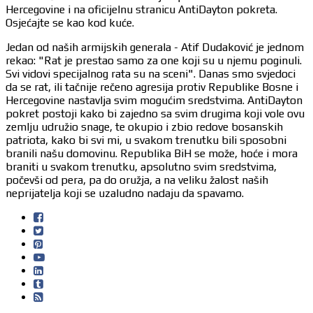
Hercegovine i na oficijelnu stranicu AntiDayton pokreta.
Osjećajte se kao kod kuće.
Jedan od naših armijskih generala - Atif Dudaković je jednom
rekao: "Rat je prestao samo za one koji su u njemu poginuli.
Svi vidovi specijalnog rata su na sceni". Danas smo svjedoci
da se rat, ili tačnije rečeno agresija protiv Republike Bosne i
Hercegovine nastavlja svim mogućim sredstvima. AntiDayton
pokret postoji kako bi zajedno sa svim drugima koji vole ovu
zemlju udružio snage, te okupio i zbio redove bosanskih
patriota, kako bi svi mi, u svakom trenutku bili sposobni
branili našu domovinu. Republika BiH se može, hoće i mora
braniti u svakom trenutku, apsolutno svim sredstvima,
počevši od pera, pa do oružja, a na veliku žalost naših
neprijatelja koji se uzaludno nadaju da spavamo.