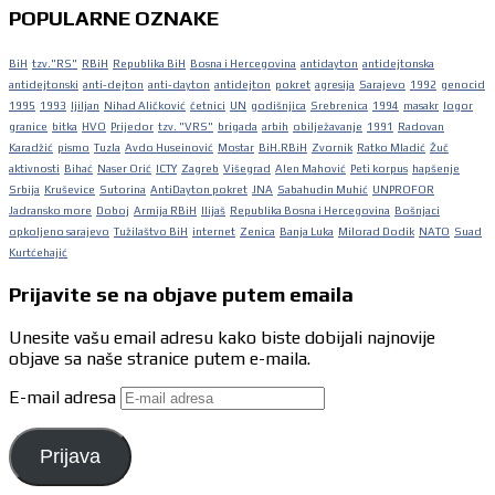
POPULARNE OZNAKE
BiH
tzv."RS"
RBiH
Republika BiH
Bosna i Hercegovina
antidayton
antidejtonska
antidejtonski
anti-dejton
anti-dayton
antidejton
pokret
agresija
Sarajevo
1992
genocid
1995
1993
ljiljan
Nihad Aličković
četnici
UN
godišnjica
Srebrenica
1994
masakr
logor
granice
bitka
HVO
Prijedor
tzv. "VRS"
brigada
arbih
obilježavanje
1991
Radovan
Karadžić
pismo
Tuzla
Avdo Huseinović
Mostar
BiH.RBiH
Zvornik
Ratko Mladić
Žuč
aktivnosti
Bihać
Naser Orić
ICTY
Zagreb
Višegrad
Alen Mahović
Peti korpus
hapšenje
Srbija
Kruševice
Sutorina
AntiDayton pokret
JNA
Sabahudin Muhić
UNPROFOR
Jadransko more
Doboj
Armija RBiH
Ilijaš
Republika Bosna i Hercegovina
Bošnjaci
opkoljeno sarajevo
Tužilaštvo BiH
internet
Zenica
Banja Luka
Milorad Dodik
NATO
Suad
Kurtćehajić
Prijavite se na objave putem emaila
Unesite vašu email adresu kako biste dobijali najnovije
objave sa naše stranice putem e-maila.
E-mail adresa
Prijava