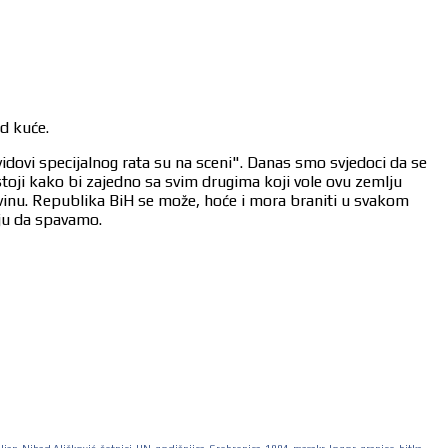
od kuće.
vidovi specijalnog rata su na sceni". Danas smo svjedoci da se
stoji kako bi zajedno sa svim drugima koji vole ovu zemlju
ovinu. Republika BiH se može, hoće i mora braniti u svakom
aju da spavamo.