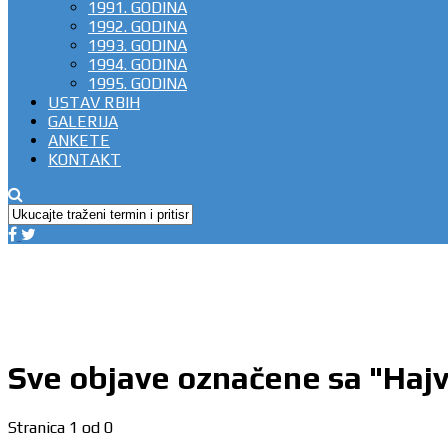
1991. GODINA
1992. GODINA
1993. GODINA
1994. GODINA
1995. GODINA
USTAV RBIH
GALERIJA
ANKETE
KONTAKT
Sve objave označene sa "Hajv
Stranica 1 od 0