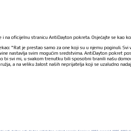
 i na oficijelnu stranicu AntiDayton pokreta. Osjećajte se kao k
ekao: "Rat je prestao samo za one koji su u njemu poginuli. Svi 
egovine nastavlja svim mogućim sredstvima. AntiDayton pokret po
ko bi svi mi, u svakom trenutku bili sposobni branili našu dom
užja, a na veliku žalost naših neprijatelja koji se uzaludno nad