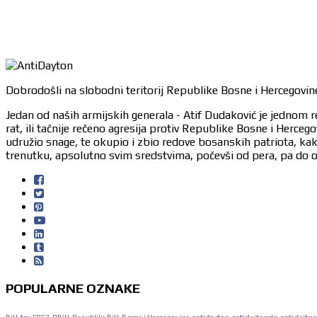
Dobrodošli na slobodni teritorij Republike Bosne i Hercegovine
Jedan od naših armijskih generala - Atif Dudaković je jednom r
rat, ili tačnije rečeno agresija protiv Republike Bosne i Herc
udružio snage, te okupio i zbio redove bosanskih patriota, ka
trenutku, apsolutno svim sredstvima, počevši od pera, pa do or
POPULARNE OZNAKE