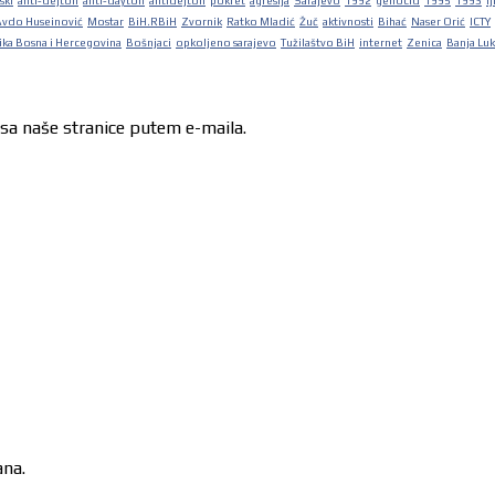
ski
anti-dejton
anti-dayton
antidejton
pokret
agresija
Sarajevo
1992
genocid
1995
1993
lj
Avdo Huseinović
Mostar
BiH.RBiH
Zvornik
Ratko Mladić
Žuč
aktivnosti
Bihać
Naser Orić
ICTY
ka Bosna i Hercegovina
Bošnjaci
opkoljeno sarajevo
Tužilaštvo BiH
internet
Zenica
Banja Lu
 sa naše stranice putem e-maila.
ana.