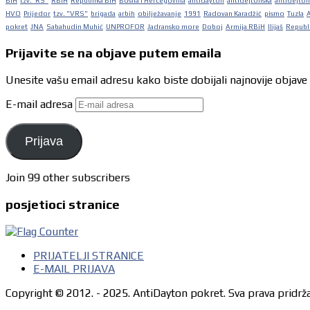
BiH
tzv."RS"
RBiH
Republika BiH
Bosna i Hercegovina
antidayton
antidejtonska
antidejton
HVO
Prijedor
tzv. "VRS"
brigada
arbih
obilježavanje
1991
Radovan Karadžić
pismo
Tuzla
pokret
JNA
Sabahudin Muhić
UNPROFOR
Jadransko more
Doboj
Armija RBiH
Ilijaš
Republi
Prijavite se na objave putem emaila
Unesite vašu email adresu kako biste dobijali najnovije objave
E-mail adresa
Prijava
Join 99 other subscribers
posjetioci stranice
PRIJATELJI STRANICE
E-MAIL PRIJAVA
Copyright © 2012. - 2025. AntiDayton pokret. Sva prava pridrž