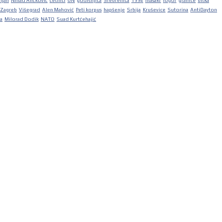
iljan
Nihad Aličković
četnici
UN
godišnjica
Srebrenica
1994
masakr
logor
granice
bitka
Zagreb
Višegrad
Alen Mahović
Peti korpus
hapšenje
Srbija
Kruševice
Sutorina
AntiDayton
ka
Milorad Dodik
NATO
Suad Kurtćehajić