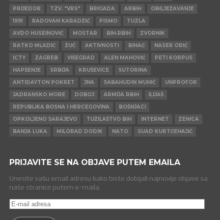
PRIJEDOR
TZV. "VRS"
BRIGADA
ARBIH
OBILJEŽAVANJE
1991
RADOVAN KARADŽIĆ
PISMO
TUZLA
AVDO HUSEINOVIĆ
MOSTAR
BIH.RBIH
ZVORNIK
RATKO MLADIĆ
ŽUČ
AKTIVNOSTI
BIHAĆ
NASER ORIĆ
ICTY
ZAGREB
VIŠEGRAD
ALEN MAHOVIĆ
PETI KORPUS
HAPŠENJE
SRBIJA
KRUŠEVICE
SUTORINA
ANTIDAYTON POKRET
JNA
SABAHUDIN MUHIĆ
UNPROFOR
JADRANSKO MORE
DOBOJ
ARMIJA RBIH
ILIJAŠ
REPUBLIKA BOSNA I HERCEGOVINA
BOŠNJACI
OPKOLJENO SARAJEVO
TUŽILAŠTVO BIH
INTERNET
ZENICA
BANJA LUKA
MILORAD DODIK
NATO
SUAD KURTĆEHAJIĆ
PRIJAVITE SE NA OBJAVE PUTEM EMAILA
Unesite vašu email adresu kako biste dobijali najnovije objave sa
naše stranice putem e-maila.
E-
mail