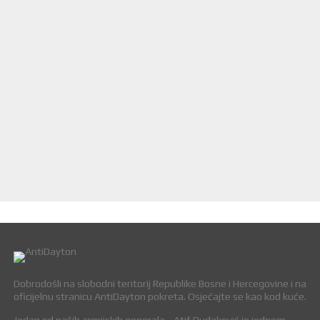
Dobrodošli na slobodni teritorij Republike Bosne i Hercegovine i na
oficijelnu stranicu AntiDayton pokreta. Osjećajte se kao kod kuće.