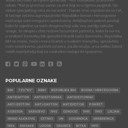
Jedan od naših armijskih generala - Atif Dudaković je jednom
rekao: "Rat je prestao samo za one koji su u njemu poginuli. Svi
vidovi specijalnog rata su na sceni". Danas smo svjedoci da se rat,
ili tačnije rečeno agresija protiv Republike Bosne i Hercegovine
nastavlja svim mogućim sredstvima. AntiDayton pokret postoji
kako bi zajedno sa svim drugima koji vole ovu zemlju udružio
snage, te okupio i zbio redove bosanskih patriota, kako bi svi mi,
u svakom trenutku bili sposobni branili našu domovinu. Republika
BiH se može, hoće i mora braniti u svakom trenutku, apsolutno
svim sredstvima, počevši od pera, pa do oružja, a na veliku žalost
naših neprijatelja koji se uzaludno nadaju da spavamo.
POPULARNE OZNAKE
BIH
TZV."RS"
RBIH
REPUBLIKA BIH
BOSNA I HERCEGOVINA
ANTIDAYTON
ANTIDEJTONSKA
ANTIDEJTONSKI
ANTI-DEJTON
ANTI-DAYTON
ANTIDEJTON
POKRET
AGRESIJA
SARAJEVO
1992
GENOCID
1995
1993
LJILJAN
NIHAD ALIČKOVIĆ
ČETNICI
UN
GODIŠNJICA
SREBRENICA
1994
MASAKR
LOGOR
GRANICE
BITKA
HVO