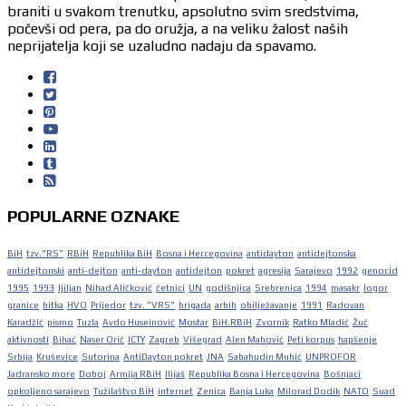
braniti u svakom trenutku, apsolutno svim sredstvima,
počevši od pera, pa do oružja, a na veliku žalost naših
neprijatelja koji se uzaludno nadaju da spavamo.
POPULARNE OZNAKE
BiH
tzv."RS"
RBiH
Republika BiH
Bosna i Hercegovina
antidayton
antidejtonska
antidejtonski
anti-dejton
anti-dayton
antidejton
pokret
agresija
Sarajevo
1992
genocid
1995
1993
ljiljan
Nihad Aličković
četnici
UN
godišnjica
Srebrenica
1994
masakr
logor
granice
bitka
HVO
Prijedor
tzv. "VRS"
brigada
arbih
obilježavanje
1991
Radovan
Karadžić
pismo
Tuzla
Avdo Huseinović
Mostar
BiH.RBiH
Zvornik
Ratko Mladić
Žuč
aktivnosti
Bihać
Naser Orić
ICTY
Zagreb
Višegrad
Alen Mahović
Peti korpus
hapšenje
Srbija
Kruševice
Sutorina
AntiDayton pokret
JNA
Sabahudin Muhić
UNPROFOR
Jadransko more
Doboj
Armija RBiH
Ilijaš
Republika Bosna i Hercegovina
Bošnjaci
opkoljeno sarajevo
Tužilaštvo BiH
internet
Zenica
Banja Luka
Milorad Dodik
NATO
Suad