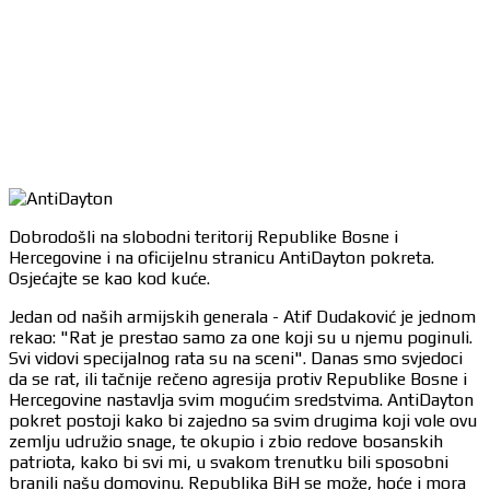
Dobrodošli na slobodni teritorij Republike Bosne i
Hercegovine i na oficijelnu stranicu AntiDayton pokreta.
Osjećajte se kao kod kuće.
Jedan od naših armijskih generala - Atif Dudaković je jednom
rekao: "Rat je prestao samo za one koji su u njemu poginuli.
Svi vidovi specijalnog rata su na sceni". Danas smo svjedoci
da se rat, ili tačnije rečeno agresija protiv Republike Bosne i
Hercegovine nastavlja svim mogućim sredstvima. AntiDayton
pokret postoji kako bi zajedno sa svim drugima koji vole ovu
zemlju udružio snage, te okupio i zbio redove bosanskih
patriota, kako bi svi mi, u svakom trenutku bili sposobni
branili našu domovinu. Republika BiH se može, hoće i mora