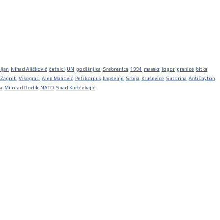
iljan
Nihad Aličković
četnici
UN
godišnjica
Srebrenica
1994
masakr
logor
granice
bitka
Zagreb
Višegrad
Alen Mahović
Peti korpus
hapšenje
Srbija
Kruševice
Sutorina
AntiDayton
ka
Milorad Dodik
NATO
Suad Kurtćehajić