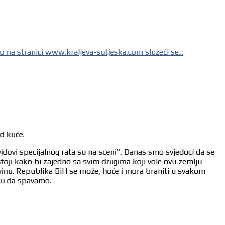
o na stranici www.kraljeva-sutjeska.com služeći se...
od kuće.
vidovi specijalnog rata su na sceni". Danas smo svjedoci da se
stoji kako bi zajedno sa svim drugima koji vole ovu zemlju
ovinu. Republika BiH se može, hoće i mora braniti u svakom
aju da spavamo.