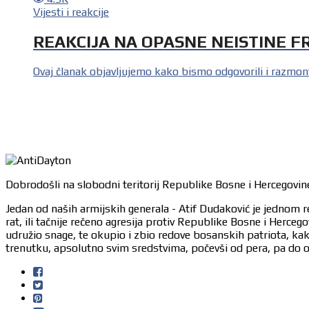
Vijesti i reakcije
REAKCIJA NA OPASNE NEISTINE 
Ovaj članak objavljujemo kako bismo odgovorili i razmonti
Dobrodošli na slobodni teritorij Republike Bosne i Hercegovine
Jedan od naših armijskih generala - Atif Dudaković je jednom r
rat, ili tačnije rečeno agresija protiv Republike Bosne i Herc
udružio snage, te okupio i zbio redove bosanskih patriota, ka
trenutku, apsolutno svim sredstvima, počevši od pera, pa do or