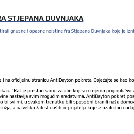
FRA STJEPANA DUVNJAKA
rali gnusne i opasne neistine fra Stjepana Duvnjaka koje je izni
 i na oficijelnu stranicu AntiDayton pokreta. Osjećajte se kao k
ekao: "Rat je prestao samo za one koji su u njemu poginuli. Svi 
egovine nastavlja svim mogućim sredstvima. AntiDayton pokret po
ko bi svi mi, u svakom trenutku bili sposobni branili našu dom
užja, a na veliku žalost naših neprijatelja koji se uzaludno nad