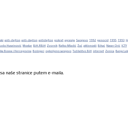
ski
anti-dejton
anti-dayton
antidejton
pokret
agresija
Sarajevo
1992
genocid
1995
1993
lj
Avdo Huseinović
Mostar
BiH.RBiH
Zvornik
Ratko Mladić
Žuč
aktivnosti
Bihać
Naser Orić
ICTY
ka Bosna i Hercegovina
Bošnjaci
opkoljeno sarajevo
Tužilaštvo BiH
internet
Zenica
Banja Lu
 sa naše stranice putem e-maila.