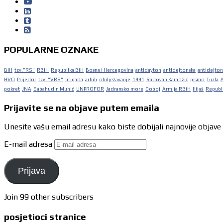
POPULARNE OZNAKE
BiH
tzv."RS"
RBiH
Republika BiH
Bosna i Hercegovina
antidayton
antidejtonska
antidejton
HVO
Prijedor
tzv. "VRS"
brigada
arbih
obilježavanje
1991
Radovan Karadžić
pismo
Tuzla
pokret
JNA
Sabahudin Muhić
UNPROFOR
Jadransko more
Doboj
Armija RBiH
Ilijaš
Republi
Prijavite se na objave putem emaila
Unesite vašu email adresu kako biste dobijali najnovije objave
E-mail adresa
Prijava
Join 99 other subscribers
posjetioci stranice