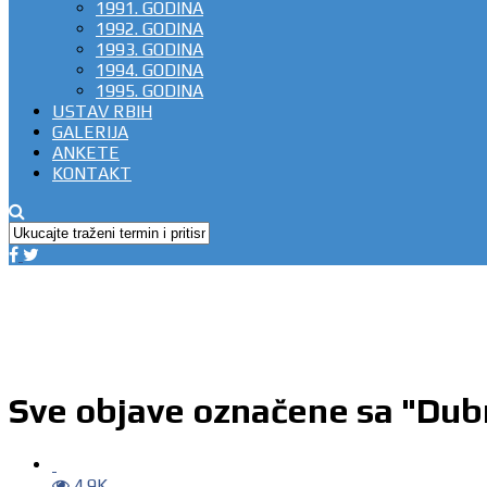
1991. GODINA
1992. GODINA
1993. GODINA
1994. GODINA
1995. GODINA
USTAV RBIH
GALERIJA
ANKETE
KONTAKT
Sve objave označene sa "Dub
4.9K