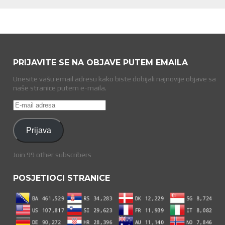
PRIJAVITE SE NA OBJAVE PUTEM EMAILA
Unesite vašu email adresu kako biste dobijali najnovije objave sa
naše stranice putem e-maila.
E-
mail
adresa
Prijava
Join 99 other subscribers
POSJETIOCI STRANICE