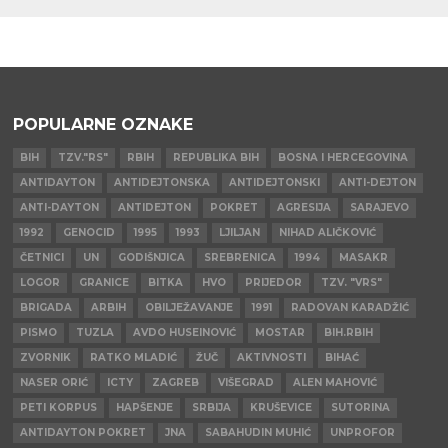
POPULARNE OZNAKE
BIH
TZV."RS"
RBIH
REPUBLIKA BIH
BOSNA I HERCEGOVINA
ANTIDAYTON
ANTIDEJTONSKA
ANTIDEJTONSKI
ANTI-DEJTON
ANTI-DAYTON
ANTIDEJTON
POKRET
AGRESIJA
SARAJEVO
1992
GENOCID
1995
1993
LJILJAN
NIHAD ALIČKOVIĆ
ČETNICI
UN
GODIŠNJICA
SREBRENICA
1994
MASAKR
LOGOR
GRANICE
BITKA
HVO
PRIJEDOR
TZV. "VRS"
BRIGADA
ARBIH
OBILJEŽAVANJE
1991
RADOVAN KARADŽIĆ
PISMO
TUZLA
AVDO HUSEINOVIĆ
MOSTAR
BIH.RBIH
ZVORNIK
RATKO MLADIĆ
ŽUČ
AKTIVNOSTI
BIHAĆ
NASER ORIĆ
ICTY
ZAGREB
VIŠEGRAD
ALEN MAHOVIĆ
PETI KORPUS
HAPŠENJE
SRBIJA
KRUŠEVICE
SUTORINA
ANTIDAYTON POKRET
JNA
SABAHUDIN MUHIĆ
UNPROFOR