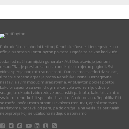
Dobrodošli na slobodni teritorij Republike Bosne i Hercegovine i na
oficijelnu stranicu AntiDayton pokreta. Osjećajte se kao kod kuće.
Jedan od naših armijskih generala - Atif Dudaković je jednom
rekao: "Rat je prestao samo za one koji su u njemu poginuli. Svi
vidovi specijalnog rata su na sceni". Danas smo svjedoci da se rat,
ili tačnije rečeno agresija protiv Republike Bosne i Hercegovine
nastavlja svim mogućim sredstvima. AntiDayton pokret postoji
kako bi zajedno sa svim drugima koji vole ovu zemlju udružio
snage, te okupio i zbio redove bosanskih patriota, kako bi svi mi, u
svakom trenutku bili sposobni branili našu domovinu. Republika BiH
se može, hoće i mora braniti u svakom trenutku, apsolutno svim
sredstvima, počevši od pera, pa do oružja, a na veliku žalost naših
neprijatelja koji se uzaludno nadaju da spavamo.