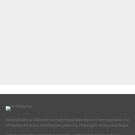
Dobrodošli na slobodni teritorij Republike Bosne i Hercegovine i na
oficijelnu stranicu AntiDayton pokreta. Osjećajte se kao kod kuće.