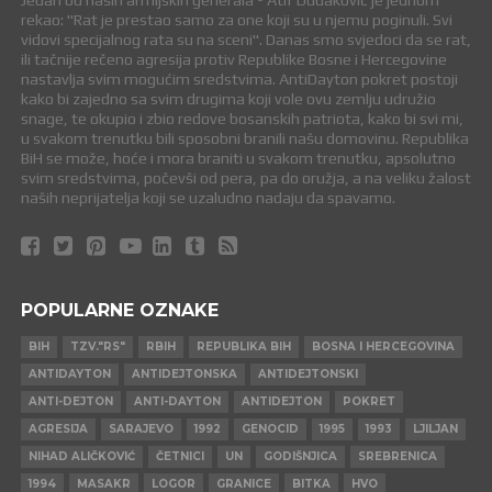
Jedan od naših armijskih generala - Atif Dudaković je jednom
rekao: "Rat je prestao samo za one koji su u njemu poginuli. Svi
vidovi specijalnog rata su na sceni". Danas smo svjedoci da se rat,
ili tačnije rečeno agresija protiv Republike Bosne i Hercegovine
nastavlja svim mogućim sredstvima. AntiDayton pokret postoji
kako bi zajedno sa svim drugima koji vole ovu zemlju udružio
snage, te okupio i zbio redove bosanskih patriota, kako bi svi mi,
u svakom trenutku bili sposobni branili našu domovinu. Republika
BiH se može, hoće i mora braniti u svakom trenutku, apsolutno
svim sredstvima, počevši od pera, pa do oružja, a na veliku žalost
naših neprijatelja koji se uzaludno nadaju da spavamo.
POPULARNE OZNAKE
BIH
TZV."RS"
RBIH
REPUBLIKA BIH
BOSNA I HERCEGOVINA
ANTIDAYTON
ANTIDEJTONSKA
ANTIDEJTONSKI
ANTI-DEJTON
ANTI-DAYTON
ANTIDEJTON
POKRET
AGRESIJA
SARAJEVO
1992
GENOCID
1995
1993
LJILJAN
NIHAD ALIČKOVIĆ
ČETNICI
UN
GODIŠNJICA
SREBRENICA
1994
MASAKR
LOGOR
GRANICE
BITKA
HVO