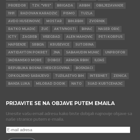
PRIJEDOR
TZV. "VRS"
BRIGADA
ARBIH
OBILJEŽAVANJE
1991
RADOVAN KARADŽIĆ
PISMO
TUZLA
AVDO HUSEINOVIĆ
MOSTAR
BIH.RBIH
ZVORNIK
RATKO MLADIĆ
ŽUČ
AKTIVNOSTI
BIHAĆ
NASER ORIĆ
ICTY
ZAGREB
VIŠEGRAD
ALEN MAHOVIĆ
PETI KORPUS
HAPŠENJE
SRBIJA
KRUŠEVICE
SUTORINA
ANTIDAYTON POKRET
JNA
SABAHUDIN MUHIĆ
UNPROFOR
JADRANSKO MORE
DOBOJ
ARMIJA RBIH
ILIJAŠ
REPUBLIKA BOSNA I HERCEGOVINA
BOŠNJACI
OPKOLJENO SARAJEVO
TUŽILAŠTVO BIH
INTERNET
ZENICA
BANJA LUKA
MILORAD DODIK
NATO
SUAD KURTĆEHAJIĆ
PRIJAVITE SE NA OBJAVE PUTEM EMAILA
Unesite vašu email adresu kako biste dobijali najnovije objave sa
naše stranice putem e-maila.
E-
mail