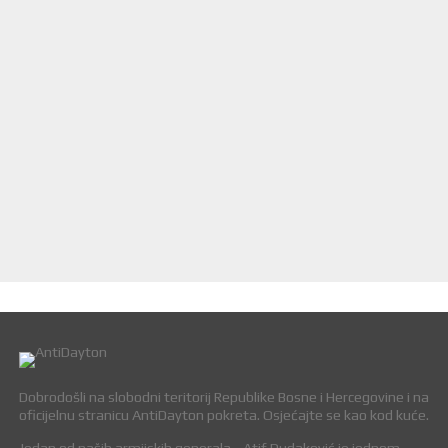
Dobrodošli na slobodni teritorij Republike Bosne i Hercegovine i na
oficijelnu stranicu AntiDayton pokreta. Osjećajte se kao kod kuće.