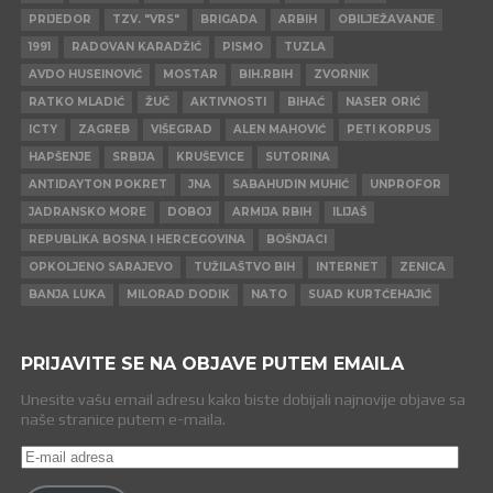
PRIJEDOR
TZV. "VRS"
BRIGADA
ARBIH
OBILJEŽAVANJE
1991
RADOVAN KARADŽIĆ
PISMO
TUZLA
AVDO HUSEINOVIĆ
MOSTAR
BIH.RBIH
ZVORNIK
RATKO MLADIĆ
ŽUČ
AKTIVNOSTI
BIHAĆ
NASER ORIĆ
ICTY
ZAGREB
VIŠEGRAD
ALEN MAHOVIĆ
PETI KORPUS
HAPŠENJE
SRBIJA
KRUŠEVICE
SUTORINA
ANTIDAYTON POKRET
JNA
SABAHUDIN MUHIĆ
UNPROFOR
JADRANSKO MORE
DOBOJ
ARMIJA RBIH
ILIJAŠ
REPUBLIKA BOSNA I HERCEGOVINA
BOŠNJACI
OPKOLJENO SARAJEVO
TUŽILAŠTVO BIH
INTERNET
ZENICA
BANJA LUKA
MILORAD DODIK
NATO
SUAD KURTĆEHAJIĆ
PRIJAVITE SE NA OBJAVE PUTEM EMAILA
Unesite vašu email adresu kako biste dobijali najnovije objave sa
naše stranice putem e-maila.
E-
mail