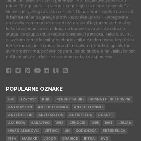
Jedan od naših armijskih generala - Atif Dudaković je jednom
rekao: "Rat je prestao samo za one koji su u njemu poginuli. Svi
vidovi specijalnog rata su na sceni". Danas smo svjedoci da se rat,
ili tačnije rečeno agresija protiv Republike Bosne i Hercegovine
nastavlja svim mogućim sredstvima. AntiDayton pokret postoji
kako bi zajedno sa svim drugima koji vole ovu zemlju udružio
snage, te okupio i zbio redove bosanskih patriota, kako bi svi mi,
u svakom trenutku bili sposobni branili našu domovinu. Republika
BiH se može, hoće i mora braniti u svakom trenutku, apsolutno
svim sredstvima, počevši od pera, pa do oružja, a na veliku žalost
naših neprijatelja koji se uzaludno nadaju da spavamo.
POPULARNE OZNAKE
BIH
TZV."RS"
RBIH
REPUBLIKA BIH
BOSNA I HERCEGOVINA
ANTIDAYTON
ANTIDEJTONSKA
ANTIDEJTONSKI
ANTI-DEJTON
ANTI-DAYTON
ANTIDEJTON
POKRET
AGRESIJA
SARAJEVO
1992
GENOCID
1995
1993
LJILJAN
NIHAD ALIČKOVIĆ
ČETNICI
UN
GODIŠNJICA
SREBRENICA
1994
MASAKR
LOGOR
GRANICE
BITKA
HVO