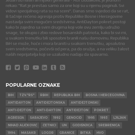
Jedan od naših armijskih generala - Atif Dudaković je jednom
rekao: "Rat je prestao samo za one koji su u njemu poginuli. Svi
vidovi specijalnog rata su na sceni". Danas smo svjedoci da se rat,
ili tačnije rečeno agresija protiv Republike Bosne i Hercegovine
nastavlja svim mogućim sredstvima. AntiDayton pokret postoji
kako bi zajedno sa svim drugima koji vole ovu zemlju udružio
snage, te okupio i zbio redove bosanskih patriota, kako bi svi mi,
u svakom trenutku bili sposobni branili našu domovinu. Republika
BiH se može, hoće i mora braniti u svakom trenutku, apsolutno
svim sredstvima, počevši od pera, pa do oružja, a na veliku žalost
naših neprijatelja koji se uzaludno nadaju da spavamo.
POPULARNE OZNAKE
BIH
TZV."RS"
RBIH
REPUBLIKA BIH
BOSNA I HERCEGOVINA
ANTIDAYTON
ANTIDEJTONSKA
ANTIDEJTONSKI
ANTI-DEJTON
ANTI-DAYTON
ANTIDEJTON
POKRET
AGRESIJA
SARAJEVO
1992
GENOCID
1995
1993
LJILJAN
NIHAD ALIČKOVIĆ
ČETNICI
UN
GODIŠNJICA
SREBRENICA
1994
MASAKR
LOGOR
GRANICE
BITKA
HVO