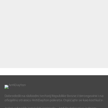
Dobrodošli na slobodni teritorij Republike Bosne i Hercegovine i na
oficijelnu stranicu AntiDayton pokreta. Osjećajte se kao kod kuće.