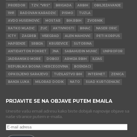
PRIJEDOR
TZV. "VRS"
BRIGADA
ARBIH
OBILJEŽAVANJE
1991
RADOVAN KARADŽIĆ
PISMO
TUZLA
AVDO HUSEINOVIĆ
MOSTAR
BIH.RBIH
ZVORNIK
RATKO MLADIĆ
ŽUČ
AKTIVNOSTI
BIHAĆ
NASER ORIĆ
ICTY
ZAGREB
VIŠEGRAD
ALEN MAHOVIĆ
PETI KORPUS
HAPŠENJE
SRBIJA
KRUŠEVICE
SUTORINA
ANTIDAYTON POKRET
JNA
SABAHUDIN MUHIĆ
UNPROFOR
JADRANSKO MORE
DOBOJ
ARMIJA RBIH
ILIJAŠ
REPUBLIKA BOSNA I HERCEGOVINA
BOŠNJACI
OPKOLJENO SARAJEVO
TUŽILAŠTVO BIH
INTERNET
ZENICA
BANJA LUKA
MILORAD DODIK
NATO
SUAD KURTĆEHAJIĆ
PRIJAVITE SE NA OBJAVE PUTEM EMAILA
Unesite vašu email adresu kako biste dobijali najnovije objave sa
naše stranice putem e-maila.
E-
mail