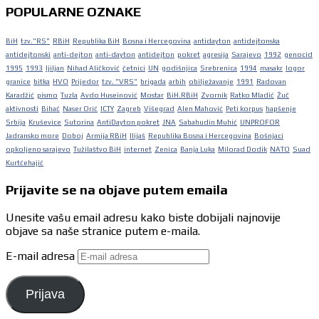
POPULARNE OZNAKE
BiH
tzv."RS"
RBiH
Republika BiH
Bosna i Hercegovina
antidayton
antidejtonska
antidejtonski
anti-dejton
anti-dayton
antidejton
pokret
agresija
Sarajevo
1992
genocid
1995
1993
ljiljan
Nihad Aličković
četnici
UN
godišnjica
Srebrenica
1994
masakr
logor
granice
bitka
HVO
Prijedor
tzv. "VRS"
brigada
arbih
obilježavanje
1991
Radovan
Karadžić
pismo
Tuzla
Avdo Huseinović
Mostar
BiH.RBiH
Zvornik
Ratko Mladić
Žuč
aktivnosti
Bihać
Naser Orić
ICTY
Zagreb
Višegrad
Alen Mahović
Peti korpus
hapšenje
Srbija
Kruševice
Sutorina
AntiDayton pokret
JNA
Sabahudin Muhić
UNPROFOR
Jadransko more
Doboj
Armija RBiH
Ilijaš
Republika Bosna i Hercegovina
Bošnjaci
opkoljeno sarajevo
Tužilaštvo BiH
internet
Zenica
Banja Luka
Milorad Dodik
NATO
Suad
Kurtćehajić
Prijavite se na objave putem emaila
Unesite vašu email adresu kako biste dobijali najnovije
objave sa naše stranice putem e-maila.
E-mail adresa
Prijava