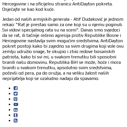
Hercegovine i na oficijelnu stranicu AntiDayton pokreta.
Osjećajte se kao kod kuće.
Jedan od naših armijskih generala - Atif Dudaković je jednom
rekao: "Rat je prestao samo za one koji su u njemu poginuli.
Svi vidovi specijalnog rata su na sceni". Danas smo svjedoci
da se rat, ili tačnije rečeno agresija protiv Republike Bosne i
Hercegovine nastavlja svim mogućim sredstvima. AntiDayton
pokret postoji kako bi zajedno sa svim drugima koji vole ovu
zemlju udružio snage, te okupio i zbio redove bosanskih
patriota, kako bi svi mi, u svakom trenutku bili sposobni
branili našu domovinu. Republika BiH se može, hoće i mora
braniti u svakom trenutku, apsolutno svim sredstvima,
počevši od pera, pa do oružja, a na veliku žalost naših
neprijatelja koji se uzaludno nadaju da spavamo.