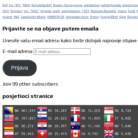
BiH
tzv."RS"
RBiH
Republika BiH
Bosna i Hercegovina
antidayton
antidejtonska
antidejton
HVO
Prijedor
tzv. "VRS"
brigada
arbih
obilježavanje
1991
Radovan Karadžić
pismo
Tuzla
pokret
JNA
Sabahudin Muhić
UNPROFOR
Jadransko more
Doboj
Armija RBiH
Ilijaš
Republi
Prijavite se na objave putem emaila
Unesite vašu email adresu kako biste dobijali najnovije objave
E-mail adresa
Prijava
Join 99 other subscribers
posjetioci stranice