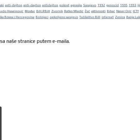
ski
anti-dejton
anti-dayton
antidejton
pokret
agresija
Sarajevo
1992
genocid
1995
1993
lj
Avdo Huseinović
Mostar
BiH.RBiH
Zvornik
Ratko Mladić
Žuč
aktivnosti
Bihać
Naser Orić
ICTY
ka Bosna i Hercegovina
Bošnjaci
opkoljeno sarajevo
Tužilaštvo BiH
internet
Zenica
Banja Lu
 sa naše stranice putem e-maila.