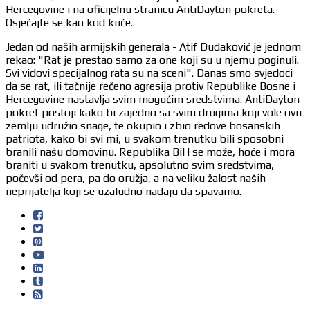
Hercegovine i na oficijelnu stranicu AntiDayton pokreta.
Osjećajte se kao kod kuće.
Jedan od naših armijskih generala - Atif Dudaković je jednom
rekao: "Rat je prestao samo za one koji su u njemu poginuli.
Svi vidovi specijalnog rata su na sceni". Danas smo svjedoci
da se rat, ili tačnije rečeno agresija protiv Republike Bosne i
Hercegovine nastavlja svim mogućim sredstvima. AntiDayton
pokret postoji kako bi zajedno sa svim drugima koji vole ovu
zemlju udružio snage, te okupio i zbio redove bosanskih
patriota, kako bi svi mi, u svakom trenutku bili sposobni
branili našu domovinu. Republika BiH se može, hoće i mora
braniti u svakom trenutku, apsolutno svim sredstvima,
počevši od pera, pa do oružja, a na veliku žalost naših
neprijatelja koji se uzaludno nadaju da spavamo.