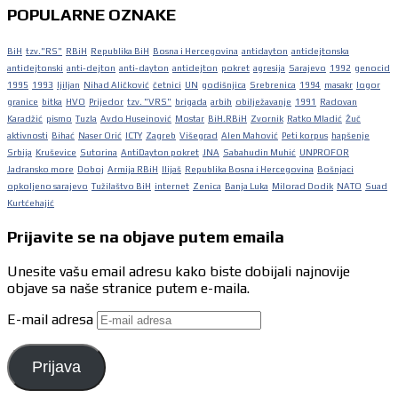
POPULARNE OZNAKE
BiH
tzv."RS"
RBiH
Republika BiH
Bosna i Hercegovina
antidayton
antidejtonska
antidejtonski
anti-dejton
anti-dayton
antidejton
pokret
agresija
Sarajevo
1992
genocid
1995
1993
ljiljan
Nihad Aličković
četnici
UN
godišnjica
Srebrenica
1994
masakr
logor
granice
bitka
HVO
Prijedor
tzv. "VRS"
brigada
arbih
obilježavanje
1991
Radovan
Karadžić
pismo
Tuzla
Avdo Huseinović
Mostar
BiH.RBiH
Zvornik
Ratko Mladić
Žuč
aktivnosti
Bihać
Naser Orić
ICTY
Zagreb
Višegrad
Alen Mahović
Peti korpus
hapšenje
Srbija
Kruševice
Sutorina
AntiDayton pokret
JNA
Sabahudin Muhić
UNPROFOR
Jadransko more
Doboj
Armija RBiH
Ilijaš
Republika Bosna i Hercegovina
Bošnjaci
opkoljeno sarajevo
Tužilaštvo BiH
internet
Zenica
Banja Luka
Milorad Dodik
NATO
Suad
Kurtćehajić
Prijavite se na objave putem emaila
Unesite vašu email adresu kako biste dobijali najnovije
objave sa naše stranice putem e-maila.
E-mail adresa
Prijava