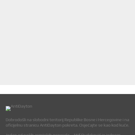
Dobrodošli na slobodni teritorij Republike Bosne i Hercegovine i na
oficijelnu stranicu AntiDayton pokreta. Osjećajte se kao kod kuće.