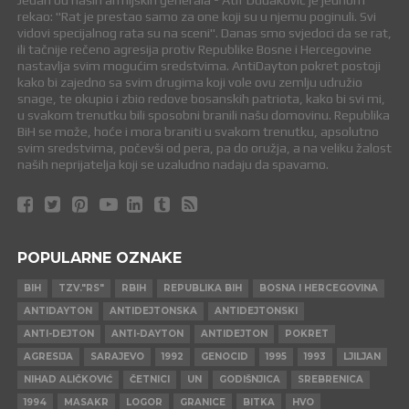
Jedan od naših armijskih generala - Atif Dudaković je jednom
rekao: "Rat je prestao samo za one koji su u njemu poginuli. Svi
vidovi specijalnog rata su na sceni". Danas smo svjedoci da se rat,
ili tačnije rečeno agresija protiv Republike Bosne i Hercegovine
nastavlja svim mogućim sredstvima. AntiDayton pokret postoji
kako bi zajedno sa svim drugima koji vole ovu zemlju udružio
snage, te okupio i zbio redove bosanskih patriota, kako bi svi mi,
u svakom trenutku bili sposobni branili našu domovinu. Republika
BiH se može, hoće i mora braniti u svakom trenutku, apsolutno
svim sredstvima, počevši od pera, pa do oružja, a na veliku žalost
naših neprijatelja koji se uzaludno nadaju da spavamo.
POPULARNE OZNAKE
BIH
TZV."RS"
RBIH
REPUBLIKA BIH
BOSNA I HERCEGOVINA
ANTIDAYTON
ANTIDEJTONSKA
ANTIDEJTONSKI
ANTI-DEJTON
ANTI-DAYTON
ANTIDEJTON
POKRET
AGRESIJA
SARAJEVO
1992
GENOCID
1995
1993
LJILJAN
NIHAD ALIČKOVIĆ
ČETNICI
UN
GODIŠNJICA
SREBRENICA
1994
MASAKR
LOGOR
GRANICE
BITKA
HVO