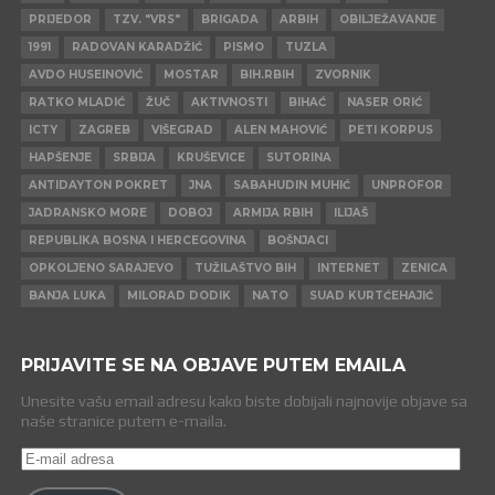
PRIJEDOR
TZV. "VRS"
BRIGADA
ARBIH
OBILJEŽAVANJE
1991
RADOVAN KARADŽIĆ
PISMO
TUZLA
AVDO HUSEINOVIĆ
MOSTAR
BIH.RBIH
ZVORNIK
RATKO MLADIĆ
ŽUČ
AKTIVNOSTI
BIHAĆ
NASER ORIĆ
ICTY
ZAGREB
VIŠEGRAD
ALEN MAHOVIĆ
PETI KORPUS
HAPŠENJE
SRBIJA
KRUŠEVICE
SUTORINA
ANTIDAYTON POKRET
JNA
SABAHUDIN MUHIĆ
UNPROFOR
JADRANSKO MORE
DOBOJ
ARMIJA RBIH
ILIJAŠ
REPUBLIKA BOSNA I HERCEGOVINA
BOŠNJACI
OPKOLJENO SARAJEVO
TUŽILAŠTVO BIH
INTERNET
ZENICA
BANJA LUKA
MILORAD DODIK
NATO
SUAD KURTĆEHAJIĆ
PRIJAVITE SE NA OBJAVE PUTEM EMAILA
Unesite vašu email adresu kako biste dobijali najnovije objave sa
naše stranice putem e-maila.
E-
mail