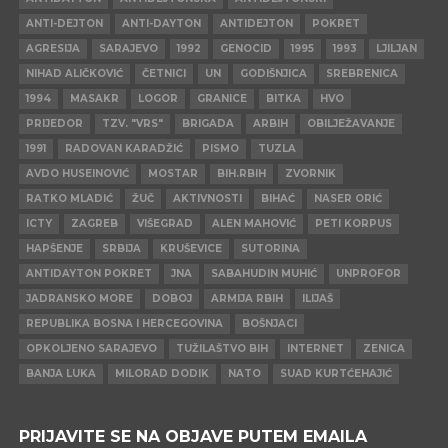
ANTI-DEJTON
ANTI-DAYTON
ANTIDEJTON
POKRET
AGRESIJA
SARAJEVO
1992
GENOCID
1995
1993
LJILJAN
NIHAD ALIČKOVIĆ
ČETNICI
UN
GODIŠNJICA
SREBRENICA
1994
MASAKR
LOGOR
GRANICE
BITKA
HVO
PRIJEDOR
TZV. "VRS"
BRIGADA
ARBIH
OBILJEŽAVANJE
1991
RADOVAN KARADŽIĆ
PISMO
TUZLA
AVDO HUSEINOVIĆ
MOSTAR
BIH.RBIH
ZVORNIK
RATKO MLADIĆ
ŽUČ
AKTIVNOSTI
BIHAĆ
NASER ORIĆ
ICTY
ZAGREB
VIŠEGRAD
ALEN MAHOVIĆ
PETI KORPUS
HAPŠENJE
SRBIJA
KRUŠEVICE
SUTORINA
ANTIDAYTON POKRET
JNA
SABAHUDIN MUHIĆ
UNPROFOR
JADRANSKO MORE
DOBOJ
ARMIJA RBIH
ILIJAŠ
REPUBLIKA BOSNA I HERCEGOVINA
BOŠNJACI
OPKOLJENO SARAJEVO
TUŽILAŠTVO BIH
INTERNET
ZENICA
BANJA LUKA
MILORAD DODIK
NATO
SUAD KURTĆEHAJIĆ
PRIJAVITE SE NA OBJAVE PUTEM EMAILA