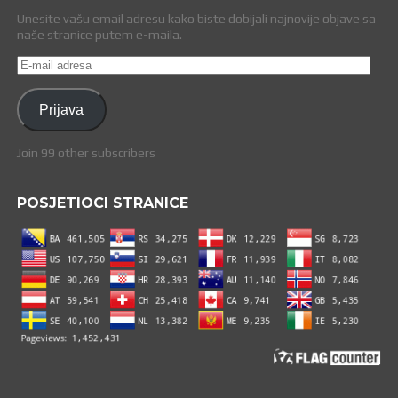
Unesite vašu email adresu kako biste dobijali najnovije objave sa
naše stranice putem e-maila.
E-
mail
adresa
Prijava
Join 99 other subscribers
POSJETIOCI STRANICE