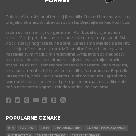
Dobrodošli na slobodni teritorij Republike Bosne i Hercegovine i na
oficijelnu stranicu AntiDayton pokreta. Osjećajte se kao kod kuće.
Jedan od naših armijskih generala - Atif Dudaković je jednom
rekao: "Rat je prestao samo za one koji su u njemu poginuli. Svi
vidovi specijalnog rata su na sceni". Danas smo svjedoci da se rat,
ili tačnije rečeno agresija protiv Republike Bosne i Hercegovine
nastavlja svim mogućim sredstvima. AntiDayton pokret postoji
kako bi zajedno sa svim drugima koji vole ovu zemlju udružio
snage, te okupio i zbio redove bosanskih patriota, kako bi svi mi,
u svakom trenutku bili sposobni branili našu domovinu. Republika
BiH se može, hoće i mora braniti u svakom trenutku, apsolutno
svim sredstvima, počevši od pera, pa do oružja, a na veliku žalost
naših neprijatelja koji se uzaludno nadaju da spavamo.
POPULARNE OZNAKE
BIH
TZV."RS"
RBIH
REPUBLIKA BIH
BOSNA I HERCEGOVINA
ANTIDAYTON
ANTIDEJTONSKA
ANTIDEJTONSKI