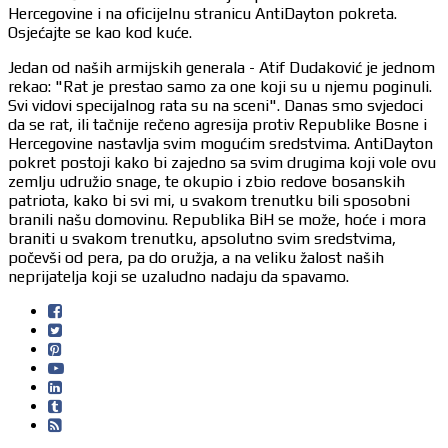
Hercegovine i na oficijelnu stranicu AntiDayton pokreta.
Osjećajte se kao kod kuće.
Jedan od naših armijskih generala - Atif Dudaković je jednom
rekao: "Rat je prestao samo za one koji su u njemu poginuli.
Svi vidovi specijalnog rata su na sceni". Danas smo svjedoci
da se rat, ili tačnije rečeno agresija protiv Republike Bosne i
Hercegovine nastavlja svim mogućim sredstvima. AntiDayton
pokret postoji kako bi zajedno sa svim drugima koji vole ovu
zemlju udružio snage, te okupio i zbio redove bosanskih
patriota, kako bi svi mi, u svakom trenutku bili sposobni
branili našu domovinu. Republika BiH se može, hoće i mora
braniti u svakom trenutku, apsolutno svim sredstvima,
počevši od pera, pa do oružja, a na veliku žalost naših
neprijatelja koji se uzaludno nadaju da spavamo.