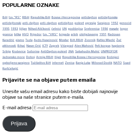
POPULARNE OZNAKE
BiH
tzv."RS"
RBiH
Republika BiH
Bosna i Hercegovina
antidayton
antidejtonska
antidejtonski
anti-dejton
anti-dayton
antidejton
pokret
agresija
Sarajevo
1992
genocid
1995
1993
ljiljan
Nihad Aličković
četnici
UN
godišnjica
Srebrenica
1994
masakr
logor
granice
bitka
HVO
Prijedor
tzv. "VRS"
brigada
arbih
obilježavanje
1991
Radovan
Karadžić
pismo
Tuzla
Avdo Huseinović
Mostar
BiH.RBiH
Zvornik
Ratko Mladić
Žuč
aktivnosti
Bihać
Naser Orić
ICTY
Zagreb
Višegrad
Alen Mahović
Peti korpus
hapšenje
Srbija
Kruševice
Sutorina
AntiDayton pokret
JNA
Sabahudin Muhić
UNPROFOR
Jadransko more
Doboj
Armija RBiH
Ilijaš
Republika Bosna i Hercegovina
Bošnjaci
opkoljeno sarajevo
Tužilaštvo BiH
internet
Zenica
Banja Luka
Milorad Dodik
NATO
Suad
Kurtćehajić
Prijavite se na objave putem emaila
Unesite vašu email adresu kako biste dobijali najnovije
objave sa naše stranice putem e-maila.
E-mail adresa
Prijava