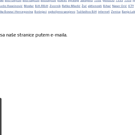
ski
anti-dejton
anti-dayton
antidejton
pokret
agresija
Sarajevo
1992
genocid
1995
1993
lj
Avdo Huseinović
Mostar
BiH.RBiH
Zvornik
Ratko Mladić
Žuč
aktivnosti
Bihać
Naser Orić
ICTY
ka Bosna i Hercegovina
Bošnjaci
opkoljeno sarajevo
Tužilaštvo BiH
internet
Zenica
Banja Lu
 sa naše stranice putem e-maila.