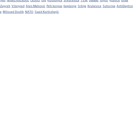
iljan
Nihad Aličković
četnici
UN
godišnjica
Srebrenica
1994
masakr
logor
granice
bitka
Zagreb
Višegrad
Alen Mahović
Peti korpus
hapšenje
Srbija
Kruševice
Sutorina
AntiDayton
ka
Milorad Dodik
NATO
Suad Kurtćehajić