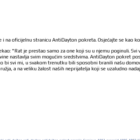
 i na oficijelnu stranicu AntiDayton pokreta. Osjećajte se kao k
ekao: "Rat je prestao samo za one koji su u njemu poginuli. Svi 
egovine nastavlja svim mogućim sredstvima. AntiDayton pokret po
ko bi svi mi, u svakom trenutku bili sposobni branili našu dom
užja, a na veliku žalost naših neprijatelja koji se uzaludno nad