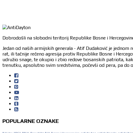
Dobrodošli na slobodni teritorij Republike Bosne i Hercegovine
Jedan od naših armijskih generala - Atif Dudaković je jednom r
rat, ili tačnije rečeno agresija protiv Republike Bosne i Herc
udružio snage, te okupio i zbio redove bosanskih patriota, ka
trenutku, apsolutno svim sredstvima, počevši od pera, pa do or
POPULARNE OZNAKE