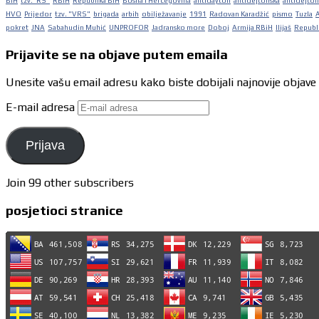
BiH
tzv."RS"
RBiH
Republika BiH
Bosna i Hercegovina
antidayton
antidejtonska
antidejton
HVO
Prijedor
tzv. "VRS"
brigada
arbih
obilježavanje
1991
Radovan Karadžić
pismo
Tuzla
pokret
JNA
Sabahudin Muhić
UNPROFOR
Jadransko more
Doboj
Armija RBiH
Ilijaš
Republi
Prijavite se na objave putem emaila
Unesite vašu email adresu kako biste dobijali najnovije objave
E-mail adresa
Prijava
Join 99 other subscribers
posjetioci stranice