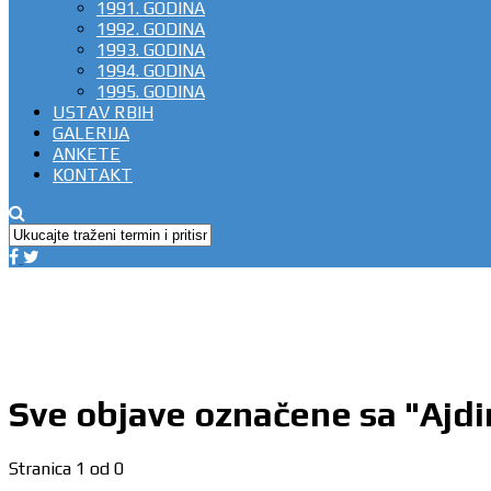
1991. GODINA
1992. GODINA
1993. GODINA
1994. GODINA
1995. GODINA
USTAV RBIH
GALERIJA
ANKETE
KONTAKT
Sve objave označene sa "Ajdin
Stranica 1 od 0