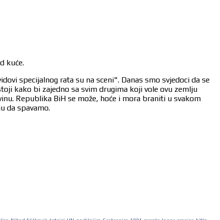
od kuće.
vidovi specijalnog rata su na sceni". Danas smo svjedoci da se
stoji kako bi zajedno sa svim drugima koji vole ovu zemlju
ovinu. Republika BiH se može, hoće i mora braniti u svakom
aju da spavamo.