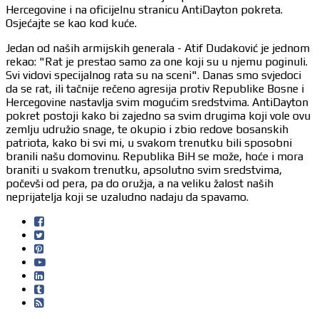
Hercegovine i na oficijelnu stranicu AntiDayton pokreta.
Osjećajte se kao kod kuće.
Jedan od naših armijskih generala - Atif Dudaković je jednom
rekao: "Rat je prestao samo za one koji su u njemu poginuli.
Svi vidovi specijalnog rata su na sceni". Danas smo svjedoci
da se rat, ili tačnije rečeno agresija protiv Republike Bosne i
Hercegovine nastavlja svim mogućim sredstvima. AntiDayton
pokret postoji kako bi zajedno sa svim drugima koji vole ovu
zemlju udružio snage, te okupio i zbio redove bosanskih
patriota, kako bi svi mi, u svakom trenutku bili sposobni
branili našu domovinu. Republika BiH se može, hoće i mora
braniti u svakom trenutku, apsolutno svim sredstvima,
počevši od pera, pa do oružja, a na veliku žalost naših
neprijatelja koji se uzaludno nadaju da spavamo.