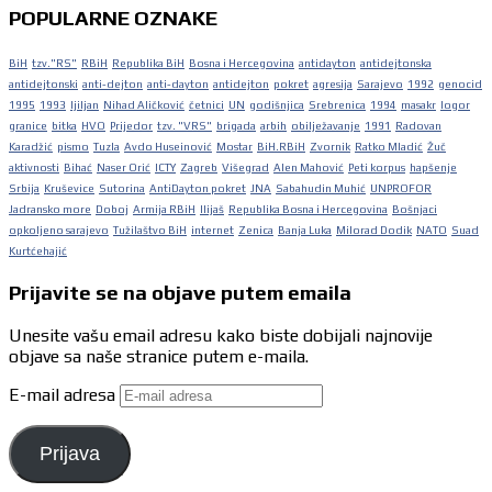
POPULARNE OZNAKE
BiH
tzv."RS"
RBiH
Republika BiH
Bosna i Hercegovina
antidayton
antidejtonska
antidejtonski
anti-dejton
anti-dayton
antidejton
pokret
agresija
Sarajevo
1992
genocid
1995
1993
ljiljan
Nihad Aličković
četnici
UN
godišnjica
Srebrenica
1994
masakr
logor
granice
bitka
HVO
Prijedor
tzv. "VRS"
brigada
arbih
obilježavanje
1991
Radovan
Karadžić
pismo
Tuzla
Avdo Huseinović
Mostar
BiH.RBiH
Zvornik
Ratko Mladić
Žuč
aktivnosti
Bihać
Naser Orić
ICTY
Zagreb
Višegrad
Alen Mahović
Peti korpus
hapšenje
Srbija
Kruševice
Sutorina
AntiDayton pokret
JNA
Sabahudin Muhić
UNPROFOR
Jadransko more
Doboj
Armija RBiH
Ilijaš
Republika Bosna i Hercegovina
Bošnjaci
opkoljeno sarajevo
Tužilaštvo BiH
internet
Zenica
Banja Luka
Milorad Dodik
NATO
Suad
Kurtćehajić
Prijavite se na objave putem emaila
Unesite vašu email adresu kako biste dobijali najnovije
objave sa naše stranice putem e-maila.
E-mail adresa
Prijava