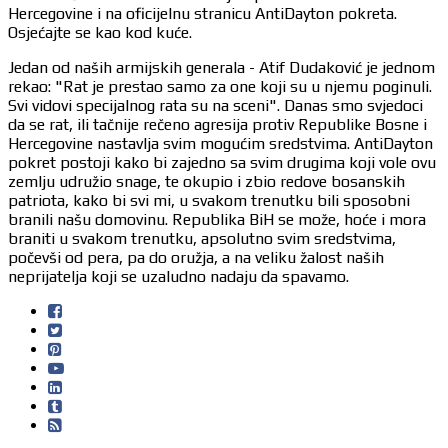
Hercegovine i na oficijelnu stranicu AntiDayton pokreta.
Osjećajte se kao kod kuće.
Jedan od naših armijskih generala - Atif Dudaković je jednom
rekao: "Rat je prestao samo za one koji su u njemu poginuli.
Svi vidovi specijalnog rata su na sceni". Danas smo svjedoci
da se rat, ili tačnije rečeno agresija protiv Republike Bosne i
Hercegovine nastavlja svim mogućim sredstvima. AntiDayton
pokret postoji kako bi zajedno sa svim drugima koji vole ovu
zemlju udružio snage, te okupio i zbio redove bosanskih
patriota, kako bi svi mi, u svakom trenutku bili sposobni
branili našu domovinu. Republika BiH se može, hoće i mora
braniti u svakom trenutku, apsolutno svim sredstvima,
počevši od pera, pa do oružja, a na veliku žalost naših
neprijatelja koji se uzaludno nadaju da spavamo.