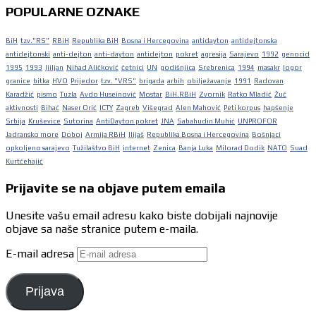
POPULARNE OZNAKE
BiH
tzv."RS"
RBiH
Republika BiH
Bosna i Hercegovina
antidayton
antidejtonska
antidejtonski
anti-dejton
anti-dayton
antidejton
pokret
agresija
Sarajevo
1992
genocid
1995
1993
ljiljan
Nihad Aličković
četnici
UN
godišnjica
Srebrenica
1994
masakr
logor
granice
bitka
HVO
Prijedor
tzv. "VRS"
brigada
arbih
obilježavanje
1991
Radovan
Karadžić
pismo
Tuzla
Avdo Huseinović
Mostar
BiH.RBiH
Zvornik
Ratko Mladić
Žuč
aktivnosti
Bihać
Naser Orić
ICTY
Zagreb
Višegrad
Alen Mahović
Peti korpus
hapšenje
Srbija
Kruševice
Sutorina
AntiDayton pokret
JNA
Sabahudin Muhić
UNPROFOR
Jadransko more
Doboj
Armija RBiH
Ilijaš
Republika Bosna i Hercegovina
Bošnjaci
opkoljeno sarajevo
Tužilaštvo BiH
internet
Zenica
Banja Luka
Milorad Dodik
NATO
Suad
Kurtćehajić
Prijavite se na objave putem emaila
Unesite vašu email adresu kako biste dobijali najnovije
objave sa naše stranice putem e-maila.
E-mail adresa
Prijava