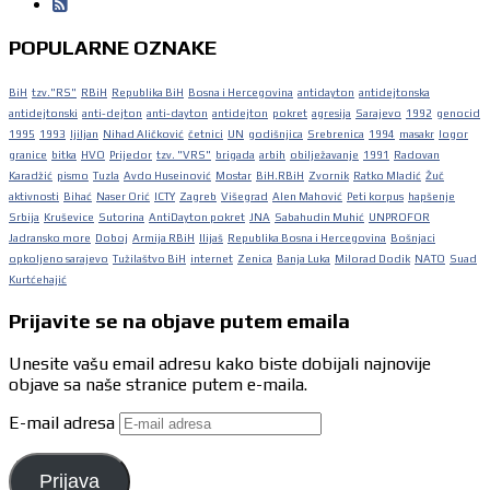
POPULARNE OZNAKE
BiH
tzv."RS"
RBiH
Republika BiH
Bosna i Hercegovina
antidayton
antidejtonska
antidejtonski
anti-dejton
anti-dayton
antidejton
pokret
agresija
Sarajevo
1992
genocid
1995
1993
ljiljan
Nihad Aličković
četnici
UN
godišnjica
Srebrenica
1994
masakr
logor
granice
bitka
HVO
Prijedor
tzv. "VRS"
brigada
arbih
obilježavanje
1991
Radovan
Karadžić
pismo
Tuzla
Avdo Huseinović
Mostar
BiH.RBiH
Zvornik
Ratko Mladić
Žuč
aktivnosti
Bihać
Naser Orić
ICTY
Zagreb
Višegrad
Alen Mahović
Peti korpus
hapšenje
Srbija
Kruševice
Sutorina
AntiDayton pokret
JNA
Sabahudin Muhić
UNPROFOR
Jadransko more
Doboj
Armija RBiH
Ilijaš
Republika Bosna i Hercegovina
Bošnjaci
opkoljeno sarajevo
Tužilaštvo BiH
internet
Zenica
Banja Luka
Milorad Dodik
NATO
Suad
Kurtćehajić
Prijavite se na objave putem emaila
Unesite vašu email adresu kako biste dobijali najnovije
objave sa naše stranice putem e-maila.
E-mail adresa
Prijava