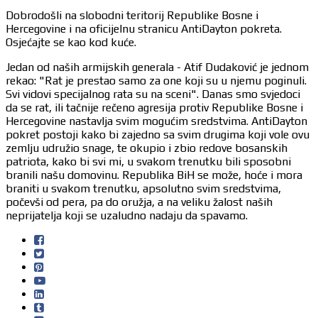
Dobrodošli na slobodni teritorij Republike Bosne i
Hercegovine i na oficijelnu stranicu AntiDayton pokreta.
Osjećajte se kao kod kuće.
Jedan od naših armijskih generala - Atif Dudaković je jednom
rekao: "Rat je prestao samo za one koji su u njemu poginuli.
Svi vidovi specijalnog rata su na sceni". Danas smo svjedoci
da se rat, ili tačnije rečeno agresija protiv Republike Bosne i
Hercegovine nastavlja svim mogućim sredstvima. AntiDayton
pokret postoji kako bi zajedno sa svim drugima koji vole ovu
zemlju udružio snage, te okupio i zbio redove bosanskih
patriota, kako bi svi mi, u svakom trenutku bili sposobni
branili našu domovinu. Republika BiH se može, hoće i mora
braniti u svakom trenutku, apsolutno svim sredstvima,
počevši od pera, pa do oružja, a na veliku žalost naših
neprijatelja koji se uzaludno nadaju da spavamo.