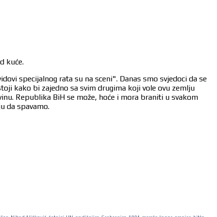
od kuće.
vidovi specijalnog rata su na sceni". Danas smo svjedoci da se
stoji kako bi zajedno sa svim drugima koji vole ovu zemlju
ovinu. Republika BiH se može, hoće i mora braniti u svakom
aju da spavamo.