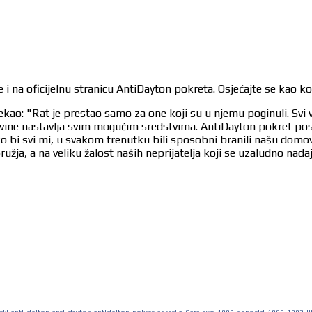
 i na oficijelnu stranicu AntiDayton pokreta. Osjećajte se kao k
ekao: "Rat je prestao samo za one koji su u njemu poginuli. Svi 
egovine nastavlja svim mogućim sredstvima. AntiDayton pokret po
ko bi svi mi, u svakom trenutku bili sposobni branili našu dom
užja, a na veliku žalost naših neprijatelja koji se uzaludno nad