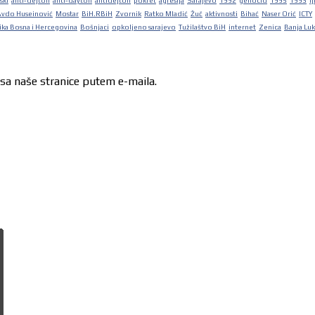
ski
anti-dejton
anti-dayton
antidejton
pokret
agresija
Sarajevo
1992
genocid
1995
1993
lj
Avdo Huseinović
Mostar
BiH.RBiH
Zvornik
Ratko Mladić
Žuč
aktivnosti
Bihać
Naser Orić
ICTY
ka Bosna i Hercegovina
Bošnjaci
opkoljeno sarajevo
Tužilaštvo BiH
internet
Zenica
Banja Lu
 sa naše stranice putem e-maila.