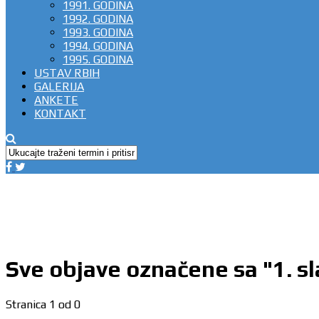
1991. GODINA
1992. GODINA
1993. GODINA
1994. GODINA
1995. GODINA
USTAV RBIH
GALERIJA
ANKETE
KONTAKT
Sve objave označene sa "1. s
Stranica 1 od 0