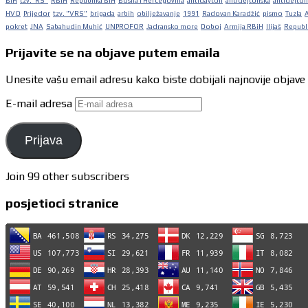
BiH
tzv."RS"
RBiH
Republika BiH
Bosna i Hercegovina
antidayton
antidejtonska
antidejton
HVO
Prijedor
tzv. "VRS"
brigada
arbih
obilježavanje
1991
Radovan Karadžić
pismo
Tuzla
pokret
JNA
Sabahudin Muhić
UNPROFOR
Jadransko more
Doboj
Armija RBiH
Ilijaš
Republi
Prijavite se na objave putem emaila
Unesite vašu email adresu kako biste dobijali najnovije objave
E-mail adresa
Prijava
Join 99 other subscribers
posjetioci stranice