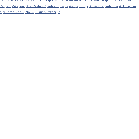
iljan
Nihad Aličković
četnici
UN
godišnjica
Srebrenica
1994
masakr
logor
granice
bitka
Zagreb
Višegrad
Alen Mahović
Peti korpus
hapšenje
Srbija
Kruševice
Sutorina
AntiDayton
ka
Milorad Dodik
NATO
Suad Kurtćehajić