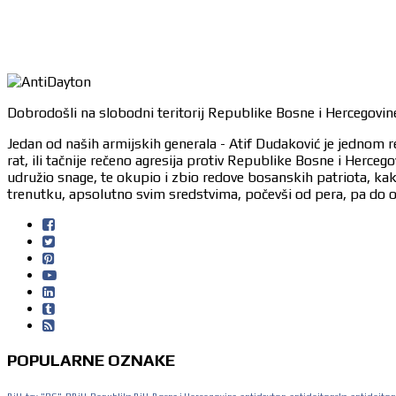
Dobrodošli na slobodni teritorij Republike Bosne i Hercegovine
Jedan od naših armijskih generala - Atif Dudaković je jednom r
rat, ili tačnije rečeno agresija protiv Republike Bosne i Herc
udružio snage, te okupio i zbio redove bosanskih patriota, ka
trenutku, apsolutno svim sredstvima, počevši od pera, pa do or
POPULARNE OZNAKE