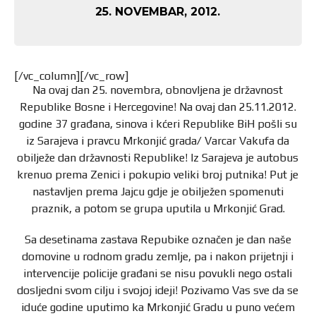
25. NOVEMBAR, 2012.
[/vc_column][/vc_row]
Na ovaj dan 25. novembra, obnovljena je državnost
Republike Bosne i Hercegovine! Na ovaj dan 25.11.2012.
godine 37 građana, sinova i kćeri Republike BiH pošli su
iz Sarajeva i pravcu Mrkonjić grada/ Varcar Vakufa da
obilježe dan državnosti Republike! Iz Sarajeva je autobus
krenuo prema Zenici i pokupio veliki broj putnika! Put je
nastavljen prema Jajcu gdje je obilježen spomenuti
praznik, a potom se grupa uputila u Mrkonjić Grad.
Sa desetinama zastava Repubike označen je dan naše
domovine u rodnom gradu zemlje, pa i nakon prijetnji i
intervencije policije građani se nisu povukli nego ostali
dosljedni svom cilju i svojoj ideji! Pozivamo Vas sve da se
iduće godine uputimo ka Mrkonjić Gradu u puno većem