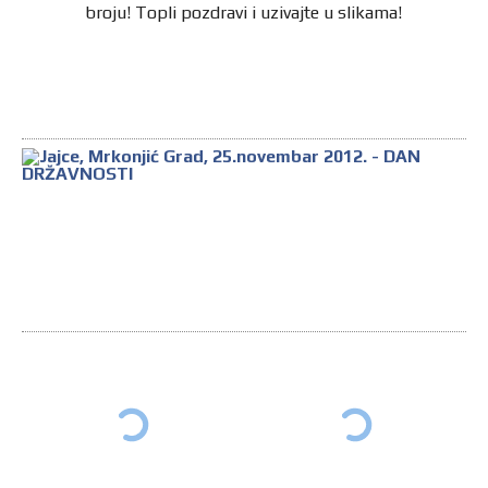
broju! Topli pozdravi i uzivajte u slikama!
Ja
Mr
Gr
2
20
–
D
D
13
ph