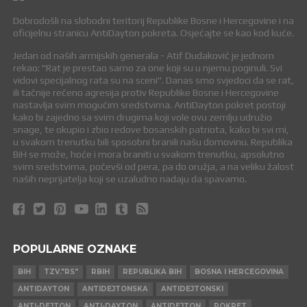
Dobrodošli na slobodni teritorij Republike Bosne i Hercegovine i na
oficijelnu stranicu AntiDayton pokreta. Osjećajte se kao kod kuće.
Jedan od naših armijskih generala - Atif Dudaković je jednom
rekao: "Rat je prestao samo za one koji su u njemu poginuli. Svi
vidovi specijalnog rata su na sceni". Danas smo svjedoci da se rat,
ili tačnije rečeno agresija protiv Republike Bosne i Hercegovine
nastavlja svim mogućim sredstvima. AntiDayton pokret postoji
kako bi zajedno sa svim drugima koji vole ovu zemlju udružio
snage, te okupio i zbio redove bosanskih patriota, kako bi svi mi,
u svakom trenutku bili sposobni branili našu domovinu. Republika
BiH se može, hoće i mora braniti u svakom trenutku, apsolutno
svim sredstvima, počevši od pera, pa do oružja, a na veliku žalost
naših neprijatelja koji se uzaludno nadaju da spavamo.
POPULARNE OZNAKE
BIH
TZV."RS"
RBIH
REPUBLIKA BIH
BOSNA I HERCEGOVINA
ANTIDAYTON
ANTIDEJTONSKA
ANTIDEJTONSKI
ANTI-DEJTON
ANTI-DAYTON
ANTIDEJTON
POKRET