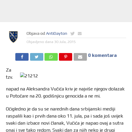
Objava od
AntiDayton
Objavljeno dana
30 Jula, 2015
0 komentara
Za
tzv.
napad na Aleksandra Vučića kriv je najviše njegov dolazak
u Potočare na 20. godišnjicu genocida a ne mi.
Očigledno je da su se narednih dana srbijanski mediji
raspalili kao i prvih dana oko 11. jula, pa i sada još uvijek
svaki dan izbace novi članak, Vučića je napao ovaj a sutra
onaj i sve tako redom. Svaki dan za njih neko je drugi