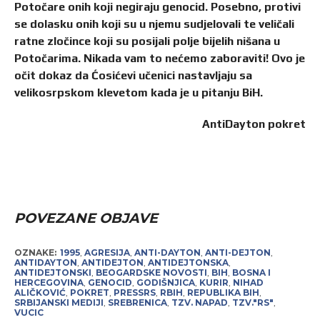
Potočare onih koji negiraju genocid. Posebno, protivi
se dolasku onih koji su u njemu sudjelovali te veličali
ratne zločince koji su posijali polje bijelih nišana u
Potočarima. Nikada vam to nećemo zaboraviti! Ovo je
očit dokaz da Ćosićevi učenici nastavljaju sa
velikosrpskom klevetom kada je u pitanju BiH.
AntiDayton pokret
POVEZANE OBJAVE
OZNAKE:
1995
,
AGRESIJA
,
ANTI-DAYTON
,
ANTI-DEJTON
,
ANTIDAYTON
,
ANTIDEJTON
,
ANTIDEJTONSKA
,
ANTIDEJTONSKI
,
BEOGARDSKE NOVOSTI
,
BIH
,
BOSNA I
HERCEGOVINA
,
GENOCID
,
GODIŠNJICA
,
KURIR
,
NIHAD
ALIČKOVIĆ
,
POKRET
,
PRESSRS
,
RBIH
,
REPUBLIKA BIH
,
SRBIJANSKI MEDIJI
,
SREBRENICA
,
TZV. NAPAD
,
TZV."RS"
,
VUCIC