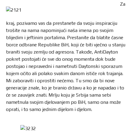
Za
kraj, pozivamo vas da prestanete da svoju inspiraciju
trošite na nama napominjući naša imena po svojim
blijedim i jeftinim portalima. Prestanite da blatite časne
borce odbrane Republike BiH, koji će biti vječno u stanju
braniti svoju zemlju od agresora. Takođe, AntiDayton
pokret postojati će sve do onog momenta dok bude
postojao i nepravedni i nametnuti Daytonski sporazum
kojem očito ali polako svakim danom ističe rok trajanja.
Mi zaboraviti i oprostiti nećemo. Tu smo da bi nove
generacije znale, ko je branio državu a ko je napadao i to
će se zauvijek znati. Mrlju koju je Srbija sama sebi
nametnula svojim djelovanjem po BiH, samo ona može
oprati, i to samo jednim dijelom i djelom.