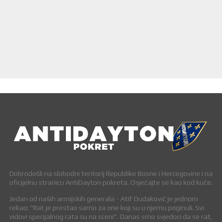
Dobrodošli na slobodni teritorij Republike Bosne i Hercegovine i na
oficijelnu stranicu AntiDayton pokreta. Osjećajte se kao kod kuće.
Jedan od naših armijskih generala - Atif Dudaković je jednom
rekao: "Rat je prestao samo za one koji su u njemu poginuli. Svi
vidovi specijalnog rata su na sceni". Danas smo svjedoci da se rat,