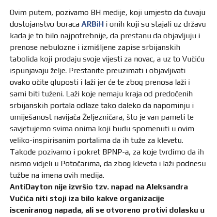
Ovim putem, pozivamo BH medije, koji umjesto da čuvaju
dostojanstvo boraca
ARBiH
i onih koji su stajali uz državu
kada je to bilo najpotrebnije, da prestanu da objavljuju i
prenose nebulozne i izmišljene zapise srbijanskih
tabolida koji prodaju svoje vijesti za novac, a uz to Vučiću
ispunjavaju želje. Prestanite preuzimati i objavljivati
ovako očite gluposti i laži jer će te zbog prenosa laži i
sami biti tuženi. Laži koje nemaju kraja od predočenih
srbijanskih portala odlaze tako daleko da napominju i
umiješanost navijača Željezničara, što je van pameti te
savjetujemo svima onima koji budu spomenuti u ovim
veliko-inspirisanim portalima da ih tuže za klevetu.
Takođe pozivamo i pokret BPNP-a, za koje tvrdimo da ih
nismo vidjeli u Potočarima, da zbog kleveta i laži podnesu
tužbe na imena ovih medija.
AntiDayton nije izvršio tzv. napad na Aleksandra
Vučića niti stoji iza bilo kakve organizacije
isceniranog napada, ali se otvoreno protivi dolasku u