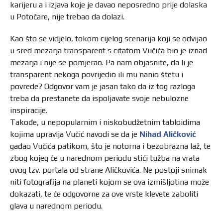
karijeru a i izjava koje je davao neposredno prije dolaska
u Potočare, nije trebao da dolazi.
Kao što se vidjelo, tokom cijelog scenarija koji se odvijao
u sred mezarja transparent s citatom Vučića bio je iznad
mezarja i nije se pomjerao. Pa nam objasnite, da li je
transparent nekoga povrijedio ili mu nanio štetu i
povrede? Odgovor vam je jasan tako da iz tog razloga
treba da prestanete da ispoljavate svoje nebulozne
inspiracije.
Takođe, u nepopularnim i niskobudžetnim tabloidima
kojima upravlja Vučić navodi se da je
Nihad Aličković
gađao Vučića patikom, što je notorna i bezobrazna laž, te
zbog kojeg će u narednom periodu stići tužba na vrata
ovog tzv. portala od strane Aličkovića. Ne postoji snimak
niti fotografija na planeti kojom se ova izmišljotina može
dokazati, te će odgovorne za ove vrste klevete zaboliti
glava u narednom periodu.