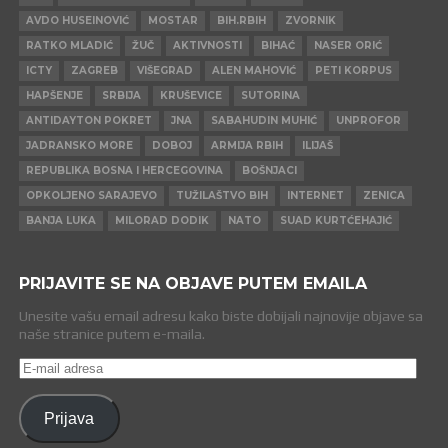
AVDO HUSEINOVIĆ
MOSTAR
BIH.RBIH
ZVORNIK
RATKO MLADIĆ
ŽUČ
AKTIVNOSTI
BIHAĆ
NASER ORIĆ
ICTY
ZAGREB
VIŠEGRAD
ALEN MAHOVIĆ
PETI KORPUS
HAPŠENJE
SRBIJA
KRUŠEVICE
SUTORINA
ANTIDAYTON POKRET
JNA
SABAHUDIN MUHIĆ
UNPROFOR
JADRANSKO MORE
DOBOJ
ARMIJA RBIH
ILIJAŠ
REPUBLIKA BOSNA I HERCEGOVINA
BOŠNJACI
OPKOLJENO SARAJEVO
TUŽILAŠTVO BIH
INTERNET
ZENICA
BANJA LUKA
MILORAD DODIK
NATO
SUAD KURTĆEHAJIĆ
PRIJAVITE SE NA OBJAVE PUTEM EMAILA
Unesite vašu email adresu kako biste dobijali najnovije objave sa
naše stranice putem e-maila.
E-
mail
adresa
Prijava