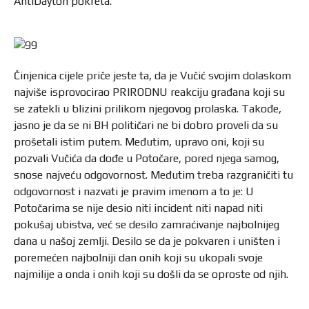
AntiDayton pokreta.
Činjenica cijele priče jeste ta, da je Vučić svojim dolaskom
najviše isprovocirao PRIRODNU reakciju građana koji su
se zatekli u blizini prilikom njegovog prolaska. Takođe,
jasno je da se ni BH političari ne bi dobro proveli da su
prošetali istim putem. Međutim, upravo oni, koji su
pozvali Vučića da dođe u Potočare, pored njega samog,
snose najveću odgovornost. Međutim treba razgraničiti tu
odgovornost i nazvati je pravim imenom a to je: U
Potočarima se nije desio niti incident niti napad niti
pokušaj ubistva, već se desilo zamraćivanje najbolnijeg
dana u našoj zemlji. Desilo se da je pokvaren i uništen i
poremećen najbolniji dan onih koji su ukopali svoje
najmilije a onda i onih koji su došli da se oproste od njih.