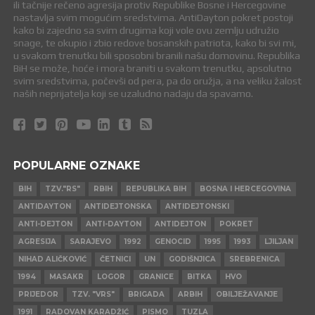
ili tačnije rečeno agresija protiv Republike Bosne i Hercegovine
nastavlja svim mogućim sredstvima. AntiDayton pokret postoji
kako bi zajedno sa svim drugima koji vole ovu zemlju udružio
snage, te okupio i zbio redove bosanskih patriota, kako bi svi mi,
u svakom trenutku bili sposobni branili našu domovinu. Republika
BiH se može, hoće i mora braniti u svakom trenutku, apsolutno
svim sredstvima, počevši od pera, pa do oružja, a na veliku žalost
naših neprijatelja koji se uzaludno nadaju da spavamo.
POPULARNE OZNAKE
BIH
TZV."RS"
RBIH
REPUBLIKA BIH
BOSNA I HERCEGOVINA
ANTIDAYTON
ANTIDEJTONSKA
ANTIDEJTONSKI
ANTI-DEJTON
ANTI-DAYTON
ANTIDEJTON
POKRET
AGRESIJA
SARAJEVO
1992
GENOCID
1995
1993
LJILJAN
NIHAD ALIČKOVIĆ
ČETNICI
UN
GODIŠNJICA
SREBRENICA
1994
MASAKR
LOGOR
GRANICE
BITKA
HVO
PRIJEDOR
TZV. "VRS"
BRIGADA
ARBIH
OBILJEŽAVANJE
1991
RADOVAN KARADŽIĆ
PISMO
TUZLA