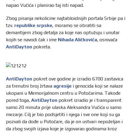
napao Vučića i planirao taj isti napad.
Zbog pisanja nekolicine najtabloidnijih portala Srbije pa i
tzv.
republike srpske
, moramo se obratiti sa
demantijem zbog detalja za koje nas optužuju i unutar
kojih se navodi čak i ime
Nihada Aličkovića
, osnivača
AntiDayton
pokreta.
AntiDayton
pokret ove godine je izradio 6700 zastavica
za trenutni broj žrtava
agresije
i genocida koji se nalaze
ukopani u Memorijalnom centru u Potočarima. Takođe
pored toga,
AntiDayton
pokret izradio je i transparent
samo 20 minuta prije ulaska Aleksandra Vučića u samo
mezarje. Cilj je bio podsjetiti i njega i sve one koji su ga
pozvali da dođe u Potočare, da je on ustvari nepoželjan i
da zbog svojih izjava koje je izgovarao godinama kroz