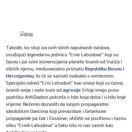
Takođe, ko stoji iza ovih silnih napuhanih naslova,
osuđujući legendarnu jedinicu “Crne Labudove” koji su
časno i po svim konvencijama planete branili od Vučića i
sličnih njemu, međunarodno priznatu
Republiku Bosnu i
Hercegovinu
, to će se saznati svakako s vremenom.
Specijalni odred “Crni Labudovi” kao sinovi koji su časno
branili svoje i naše kuće od
agresije
Srbije imaju punu
podršku AntiDayton pokreta u bilo koja doba i u bilo koje
vrijeme. Nećemo dozvoliti da svojim propagandno
ideološkim člancima koji prevazilaze i Gebelsove
propagande pa čak i Ćosićeve, utičete na pozitivnu i časnu
sliku “Crnih Labudova” a tako isto ni nas samih kao