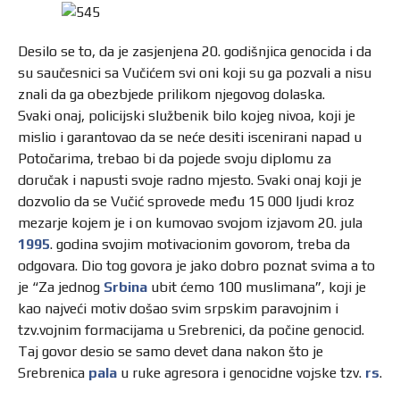
Desilo se to, da je zasjenjena 20. godišnjica genocida i da
su saučesnici sa Vučićem svi oni koji su ga pozvali a nisu
znali da ga obezbjede prilikom njegovog dolaska.
Svaki onaj, policijski službenik bilo kojeg nivoa, koji je
mislio i garantovao da se neće desiti iscenirani napad u
Potočarima, trebao bi da pojede svoju diplomu za
doručak i napusti svoje radno mjesto. Svaki onaj koji je
dozvolio da se Vučić sprovede među 15 000 ljudi kroz
mezarje kojem je i on kumovao svojom izjavom 20. jula
1995
. godina svojim motivacionim govorom, treba da
odgovara. Dio tog govora je jako dobro poznat svima a to
je “Za jednog
Srbina
ubit ćemo 100 muslimana”, koji je
kao najveći motiv došao svim srpskim paravojnim i
tzv.vojnim formacijama u Srebrenici, da počine genocid.
Taj govor desio se samo devet dana nakon što je
Srebrenica
pala
u ruke agresora i genocidne vojske tzv.
rs
.