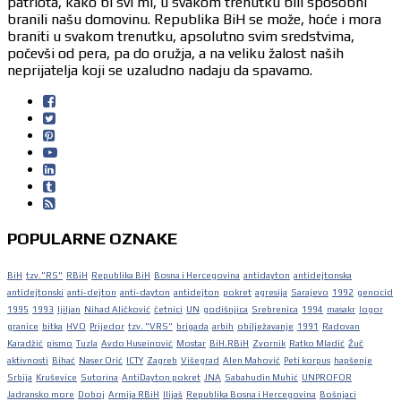
patriota, kako bi svi mi, u svakom trenutku bili sposobni
branili našu domovinu. Republika BiH se može, hoće i mora
braniti u svakom trenutku, apsolutno svim sredstvima,
počevši od pera, pa do oružja, a na veliku žalost naših
neprijatelja koji se uzaludno nadaju da spavamo.
POPULARNE OZNAKE
BiH
tzv."RS"
RBiH
Republika BiH
Bosna i Hercegovina
antidayton
antidejtonska
antidejtonski
anti-dejton
anti-dayton
antidejton
pokret
agresija
Sarajevo
1992
genocid
1995
1993
ljiljan
Nihad Aličković
četnici
UN
godišnjica
Srebrenica
1994
masakr
logor
granice
bitka
HVO
Prijedor
tzv. "VRS"
brigada
arbih
obilježavanje
1991
Radovan
Karadžić
pismo
Tuzla
Avdo Huseinović
Mostar
BiH.RBiH
Zvornik
Ratko Mladić
Žuč
aktivnosti
Bihać
Naser Orić
ICTY
Zagreb
Višegrad
Alen Mahović
Peti korpus
hapšenje
Srbija
Kruševice
Sutorina
AntiDayton pokret
JNA
Sabahudin Muhić
UNPROFOR
Jadransko more
Doboj
Armija RBiH
Ilijaš
Republika Bosna i Hercegovina
Bošnjaci