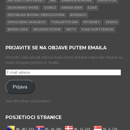
ANTIDAYTON POKRET
JNA
SABAHUDIN MUHIĆ
UNPROFOR
JADRANSKO MORE
DOBOJ
ARMIJA RBIH
ILIJAŠ
REPUBLIKA BOSNA I HERCEGOVINA
BOŠNJACI
OPKOLJENO SARAJEVO
TUŽILAŠTVO BIH
INTERNET
ZENICA
BANJA LUKA
MILORAD DODIK
NATO
SUAD KURTĆEHAJIĆ
PRIJAVITE SE NA OBJAVE PUTEM EMAILA
Unesite vašu email adresu kako biste dobijali najnovije objave sa
naše stranice putem e-maila.
E-
mail
adresa
Prijava
Join 99 other subscribers
POSJETIOCI STRANICE