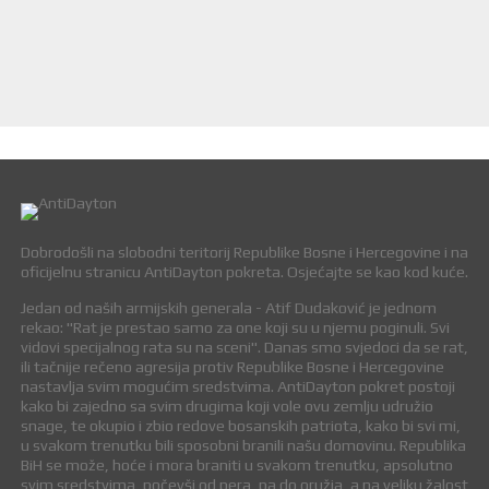
Dobrodošli na slobodni teritorij Republike Bosne i Hercegovine i na
oficijelnu stranicu AntiDayton pokreta. Osjećajte se kao kod kuće.
Jedan od naših armijskih generala - Atif Dudaković je jednom
rekao: "Rat je prestao samo za one koji su u njemu poginuli. Svi
vidovi specijalnog rata su na sceni". Danas smo svjedoci da se rat,
ili tačnije rečeno agresija protiv Republike Bosne i Hercegovine
nastavlja svim mogućim sredstvima. AntiDayton pokret postoji
kako bi zajedno sa svim drugima koji vole ovu zemlju udružio
snage, te okupio i zbio redove bosanskih patriota, kako bi svi mi,
u svakom trenutku bili sposobni branili našu domovinu. Republika
BiH se može, hoće i mora braniti u svakom trenutku, apsolutno
svim sredstvima, počevši od pera, pa do oružja, a na veliku žalost